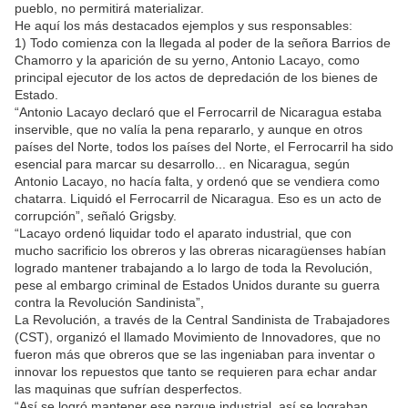
pueblo, no permitirá materializar.
He aquí los más destacados ejemplos y sus responsables:
1) Todo comienza con la llegada al poder de la señora Barrios de
Chamorro y la aparición de su yerno, Antonio Lacayo, como
principal ejecutor de los actos de depredación de los bienes de
Estado.
“Antonio Lacayo declaró que el Ferrocarril de Nicaragua estaba
inservible, que no valía la pena repararlo, y aunque en otros
países del Norte, todos los países del Norte, el Ferrocarril ha sido
esencial para marcar su desarrollo... en Nicaragua, según
Antonio Lacayo, no hacía falta, y ordenó que se vendiera como
chatarra. Liquidó el Ferrocarril de Nicaragua. Eso es un acto de
corrupción”, señaló Grigsby.
“Lacayo ordenó liquidar todo el aparato industrial, que con
mucho sacrificio los obreros y las obreras nicaragüenses habían
logrado mantener trabajando a lo largo de toda la Revolución,
pese al embargo criminal de Estados Unidos durante su guerra
contra la Revolución Sandinista”,
La Revolución, a través de la Central Sandinista de Trabajadores
(CST), organizó el llamado Movimiento de Innovadores, que no
fueron más que obreros que se las ingeniaban para inventar o
innovar los repuestos que tanto se requieren para echar andar
las maquinas que sufrían desperfectos.
“Así se logró mantener ese parque industrial, así se lograban