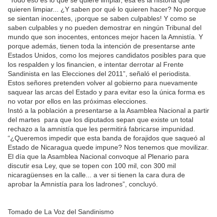
quieren limpiar... ¿Y saben por qué lo quieren hacer? No porque
se sientan inocentes, ¡porque se saben culpables! Y como se
saben culpables y no pueden demostrar en ningún Tribunal del
mundo que son inocentes, entonces mejor hacen la Amnistía. Y
porque además, tienen toda la intención de presentarse ante
Estados Unidos, como los mejores candidatos posibles para que
los respalden y los financien, e intentar derrotar al Frente
Sandinista en las Elecciones del 2011”, señaló el periodista.
Estos señores pretenden volver al gobierno para nuevamente
saquear las arcas del Estado y para evitar eso la única forma es
no votar por ellos en las próximas elecciones.
Instó a la población a presentarse a la Asamblea Nacional a partir
del martes para que los diputados sepan que existe un total
rechazo a la amnistía que les permitirá fabricarse impunidad.
“¿Queremos impedir que esta banda de forajidos que saqueó al
Estado de Nicaragua quede impune? Nos tenemos que movilizar.
El día que la Asamblea Nacional convoque al Plenario para
discutir esa Ley, que se topen con 100 mil, con 300 mil
nicaragüenses en la calle... a ver si tienen la cara dura de
aprobar la Amnistía para los ladrones”, concluyó.
Tomado de La Voz del Sandinismo