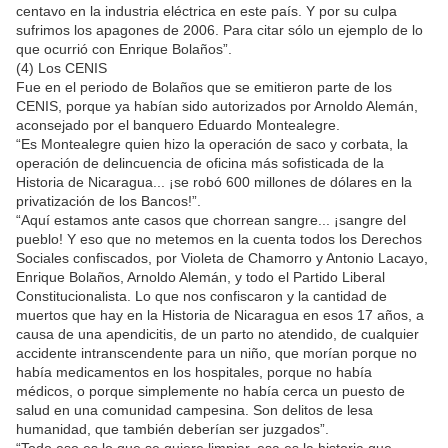
centavo en la industria eléctrica en este país. Y por su culpa
sufrimos los apagones de 2006. Para citar sólo un ejemplo de lo
que ocurrió con Enrique Bolaños”.
(4) Los CENIS
Fue en el periodo de Bolaños que se emitieron parte de los
CENIS, porque ya habían sido autorizados por Arnoldo Alemán,
aconsejado por el banquero Eduardo Montealegre.
“Es Montealegre quien hizo la operación de saco y corbata, la
operación de delincuencia de oficina más sofisticada de la
Historia de Nicaragua... ¡se robó 600 millones de dólares en la
privatización de los Bancos!”.
“Aquí estamos ante casos que chorrean sangre... ¡sangre del
pueblo! Y eso que no metemos en la cuenta todos los Derechos
Sociales confiscados, por Violeta de Chamorro y Antonio Lacayo,
Enrique Bolaños, Arnoldo Alemán, y todo el Partido Liberal
Constitucionalista. Lo que nos confiscaron y la cantidad de
muertos que hay en la Historia de Nicaragua en esos 17 años, a
causa de una apendicitis, de un parto no atendido, de cualquier
accidente intranscendente para un niño, que morían porque no
había medicamentos en los hospitales, porque no había
médicos, o porque simplemente no había cerca un puesto de
salud en una comunidad campesina. Son delitos de lesa
humanidad, que también deberían ser juzgados”.
“Todo eso es lo que se quiere limpiar, esa es la historia que