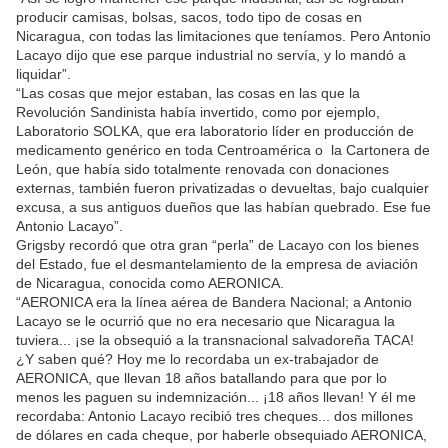
producir camisas, bolsas, sacos, todo tipo de cosas en
Nicaragua, con todas las limitaciones que teníamos. Pero Antonio
Lacayo dijo que ese parque industrial no servía, y lo mandó a
liquidar”.
“Las cosas que mejor estaban, las cosas en las que la
Revolución Sandinista había invertido, como por ejemplo,
Laboratorio SOLKA, que era laboratorio líder en producción de
medicamento genérico en toda Centroamérica o la Cartonera de
León, que había sido totalmente renovada con donaciones
externas, también fueron privatizadas o devueltas, bajo cualquier
excusa, a sus antiguos dueños que las habían quebrado. Ese fue
Antonio Lacayo”.
Grigsby recordó que otra gran “perla” de Lacayo con los bienes
del Estado, fue el desmantelamiento de la empresa de aviación
de Nicaragua, conocida como AERONICA.
“AERONICA era la línea aérea de Bandera Nacional; a Antonio
Lacayo se le ocurrió que no era necesario que Nicaragua la
tuviera... ¡se la obsequió a la transnacional salvadoreña TACA!
¿Y saben qué? Hoy me lo recordaba un ex-trabajador de
AERONICA, que llevan 18 años batallando para que por lo
menos les paguen su indemnización... ¡18 años llevan! Y él me
recordaba: Antonio Lacayo recibió tres cheques... dos millones
de dólares en cada cheque, por haberle obsequiado AERONICA,