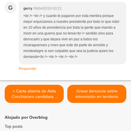
G
gerry
09/04/2010 03:21
<br /> <br /> y cuanto te pagaron por esta mentira porque
mejor enjuiciamos a nuestro presidente por todo lo que robò
en 10 años de presidencia por toda la gente que mando a
morir en una guerra que no tenia<br /> sentido sino para
derrocarlo y que dejara vivir en paz a todos los
nicaraguenses y noes que este de parte de arnoldo y
montealegre si son culpable que sea la justicia quien los
demande<br /> <br /> <br /> <br />
Responder
< Carta abierta de Aída
Grave denuncia sobre
Cocchiararo candidata a
intromisión en territorio
intendenta de asamblea
venezolano de un comando
Popular por el
de elite colombiano para
departamento de Paysandú
realizar asesinatos
Alojado por Overblog
selectivos... >
Top posts