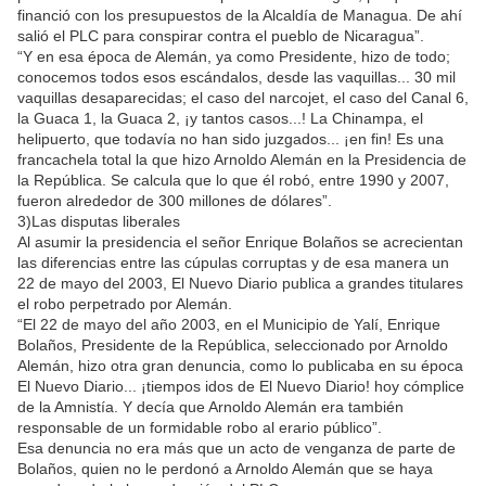
financió con los presupuestos de la Alcaldía de Managua. De ahí
salió el PLC para conspirar contra el pueblo de Nicaragua”.
“Y en esa época de Alemán, ya como Presidente, hizo de todo;
conocemos todos esos escándalos, desde las vaquillas... 30 mil
vaquillas desaparecidas; el caso del narcojet, el caso del Canal 6,
la Guaca 1, la Guaca 2, ¡y tantos casos...! La Chinampa, el
helipuerto, que todavía no han sido juzgados... ¡en fin! Es una
francachela total la que hizo Arnoldo Alemán en la Presidencia de
la República. Se calcula que lo que él robó, entre 1990 y 2007,
fueron alrededor de 300 millones de dólares”.
3)Las disputas liberales
Al asumir la presidencia el señor Enrique Bolaños se acrecientan
las diferencias entre las cúpulas corruptas y de esa manera un
22 de mayo del 2003, El Nuevo Diario publica a grandes titulares
el robo perpetrado por Alemán.
“El 22 de mayo del año 2003, en el Municipio de Yalí, Enrique
Bolaños, Presidente de la República, seleccionado por Arnoldo
Alemán, hizo otra gran denuncia, como lo publicaba en su época
El Nuevo Diario... ¡tiempos idos de El Nuevo Diario! hoy cómplice
de la Amnistía. Y decía que Arnoldo Alemán era también
responsable de un formidable robo al erario público”.
Esa denuncia no era más que un acto de venganza de parte de
Bolaños, quien no le perdonó a Arnoldo Alemán que se haya