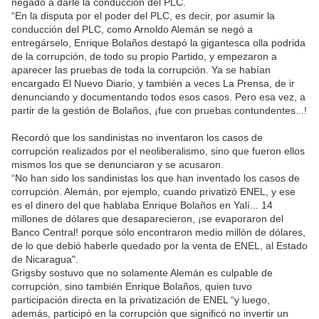
negado a darle la conducción del PLC.
“En la disputa por el poder del PLC, es decir, por asumir la
conducción del PLC, como Arnoldo Alemán se negó a
entregárselo, Enrique Bolaños destapó la gigantesca olla podrida
de la corrupción, de todo su propio Partido, y empezaron a
aparecer las pruebas de toda la corrupción. Ya se habían
encargado El Nuevo Diario, y también a veces La Prensa, de ir
denunciando y documentando todos esos casos. Pero esa vez, a
partir de la gestión de Bolaños, ¡fue con pruebas contundentes...!
Recordó que los sandinistas no inventaron los casos de
corrupción realizados por el neoliberalismo, sino que fueron ellos
mismos los que se denunciaron y se acusaron.
“No han sido los sandinistas los que han inventado los casos de
corrupción. Alemán, por ejemplo, cuando privatizó ENEL, y ese
es el dinero del que hablaba Enrique Bolaños en Yalí... 14
millones de dólares que desaparecieron, ¡se evaporaron del
Banco Central! porque sólo encontraron medio millón de dólares,
de lo que debió haberle quedado por la venta de ENEL, al Estado
de Nicaragua".
Grigsby sostuvo que no solamente Alemán es culpable de
corrupción, sino también Enrique Bolaños, quien tuvo
participación directa en la privatización de ENEL “y luego,
además, participó en la corrupción que significó no invertir un