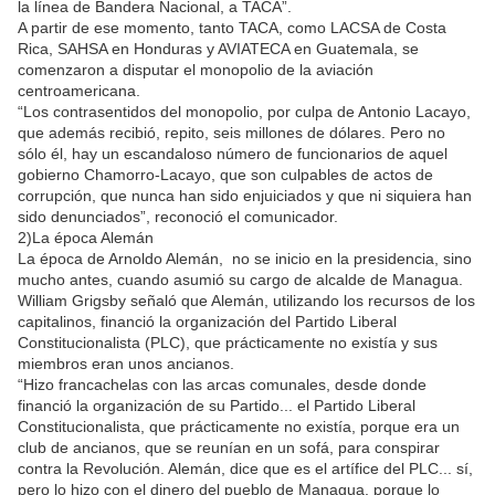
la línea de Bandera Nacional, a TACA”.
A partir de ese momento, tanto TACA, como LACSA de Costa
Rica, SAHSA en Honduras y AVIATECA en Guatemala, se
comenzaron a disputar el monopolio de la aviación
centroamericana.
“Los contrasentidos del monopolio, por culpa de Antonio Lacayo,
que además recibió, repito, seis millones de dólares. Pero no
sólo él, hay un escandaloso número de funcionarios de aquel
gobierno Chamorro-Lacayo, que son culpables de actos de
corrupción, que nunca han sido enjuiciados y que ni siquiera han
sido denunciados”, reconoció el comunicador.
2)La época Alemán
La época de Arnoldo Alemán, no se inicio en la presidencia, sino
mucho antes, cuando asumió su cargo de alcalde de Managua.
William Grigsby señaló que Alemán, utilizando los recursos de los
capitalinos, financió la organización del Partido Liberal
Constitucionalista (PLC), que prácticamente no existía y sus
miembros eran unos ancianos.
“Hizo francachelas con las arcas comunales, desde donde
financió la organización de su Partido... el Partido Liberal
Constitucionalista, que prácticamente no existía, porque era un
club de ancianos, que se reunían en un sofá, para conspirar
contra la Revolución. Alemán, dice que es el artífice del PLC... sí,
pero lo hizo con el dinero del pueblo de Managua, porque lo