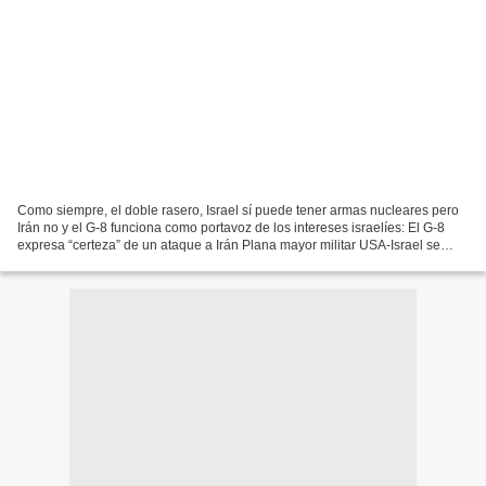
Como siempre, el doble rasero, Israel sí puede tener armas nucleares pero
Irán no y el G-8 funciona como portavoz de los intereses israelíes: El G-8
expresa “certeza” de un ataque a Irán Plana mayor militar USA-Israel se
reúne para “evaluar amenazas”...