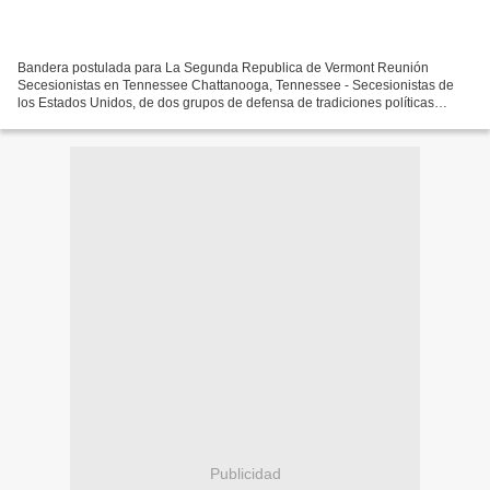
Bandera postulada para La Segunda Republica de Vermont Reunión
Secesionistas en Tennessee Chattanooga, Tennessee - Secesionistas de
los Estados Unidos, de dos grupos de defensa de tradiciones políticas
opuestas - Nueva Inglaterra y El Sur - se sentaron...
Publicidad