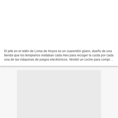
El jefe en el retén de Loma de Hoyos es un cuarentón güero, dueño de una
tienda que los templarios visitaban cada mes para recoger la cuota por cada
una de las máquinas de juegos electrónicos. Vendió un coche para comprar
el cuerno de chivo que carga:...