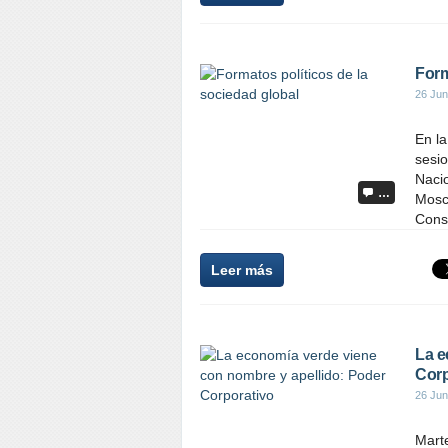
Form
26 Jun
En l
sesio
Naci
…
Mosc
Cons
Leer más
La e
Corp
26 Jun
Mart