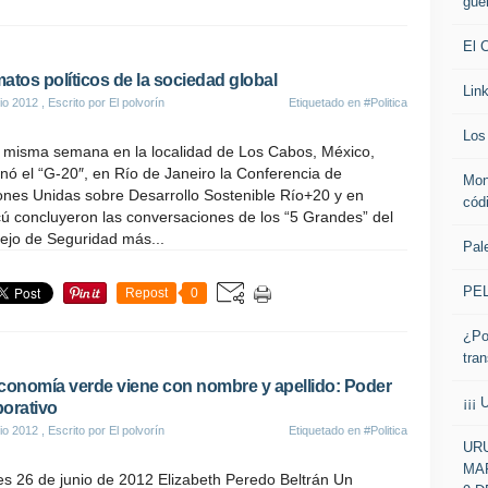
gue
El 
atos políticos de la sociedad global
Lin
io 2012
, Escrito por El polvorín
Etiquetado en
#Politica
Los 
a misma semana en la localidad de Los Cabos, México,
nó el “G-20″, en Río de Janeiro la Conferencia de
Mon
ones Unidas sobre Desarrollo Sostenible Río+20 y en
cód
ú concluyeron las conversaciones de los “5 Grandes” del
ejo de Seguridad más...
Pale
PE
Repost
0
¿Po
tra
conomía verde viene con nombre y apellido: Poder
¡¡¡ 
orativo
io 2012
, Escrito por El polvorín
Etiquetado en
#Politica
URU
MAR
es 26 de junio de 2012 Elizabeth Peredo Beltrán Un