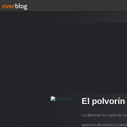
El polvorín
La libertad es como la 
quienes desvelan y cami