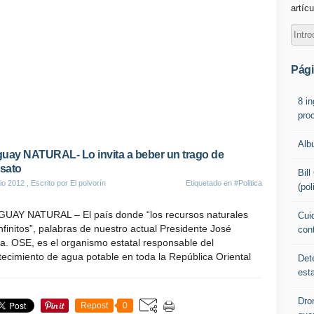
artícu
Pág
8 i
pro
Alb
uay NATURAL- Lo invita a beber un trago de
osato
Bil
io 2012
, Escrito por El polvorín
Etiquetado en
#Politica
(pol
UAY NATURAL – El país donde “los recursos naturales
Cuid
nfinitos”, palabras de nuestro actual Presidente José
con
a. OSE, es el organismo estatal responsable del
ecimiento de agua potable en toda la República Oriental
Det
est
Dro
Repost
0