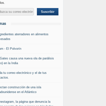
los.
inas
ngredientes aterradores en alimentos
cesados
um - El Polvorín
l Gates causa una nueva ola de parálisis
io) en la India
a tu correo electrónico y el de tus
tactos.
ectan construcción de una isla
adounidense en el Atlántico
nestagram, la página que denuncia la