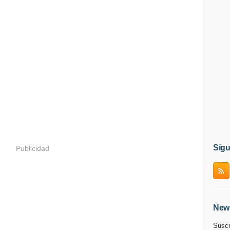
Síg
Publicidad
News
Suscr