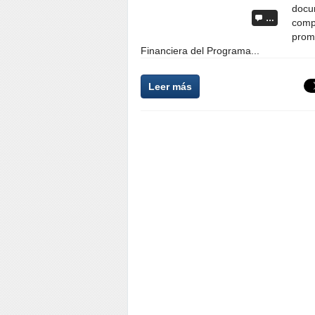
docu
…
compr
promo
Financiera del Programa...
Leer más