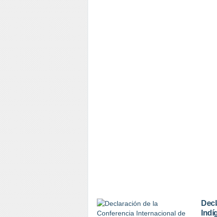
Decl
Indí