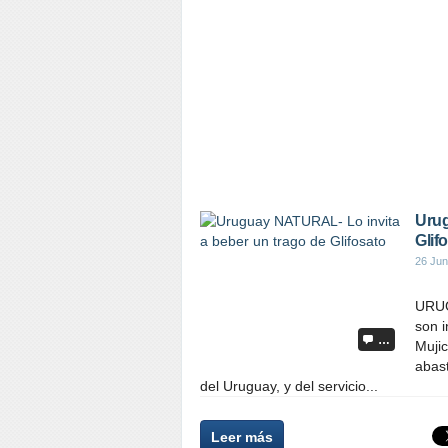
Urug
Glif
26 Jun
URUG
son i
…
Mujic
abast
del Uruguay, y del servicio...
Leer más