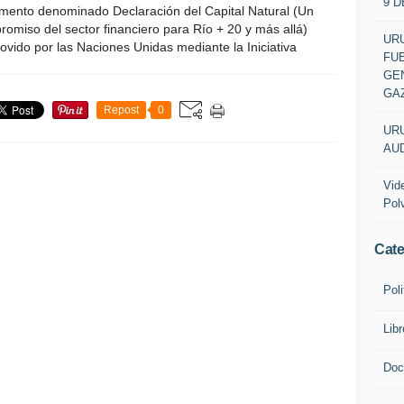
9 
mento denominado Declaración del Capital Natural (Un
omiso del sector financiero para Río + 20 y más allá)
URU
vido por las Naciones Unidas mediante la Iniciativa
FU
GEN
GA
Repost
0
URU
AUD
Vid
Pol
Cate
Poli
Lib
Doc