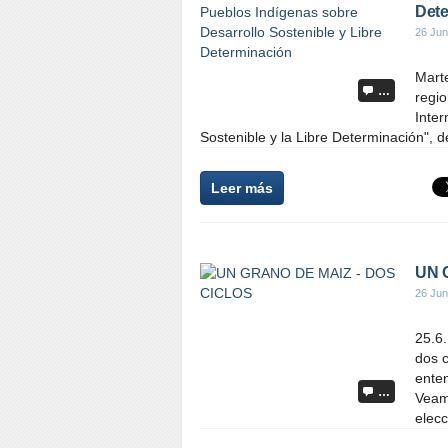
Dete
26 Jun
Mart
…
regi
Inter
Sostenible y la Libre Determinación", d
Leer más
UN 
26 Jun
25.6
dos c
enten
…
Veamo
elecc