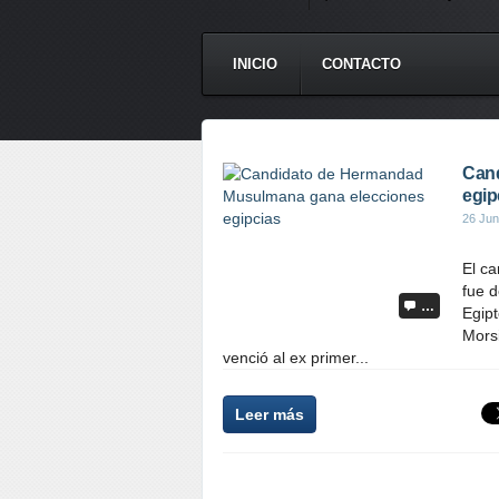
INICIO
CONTACTO
Cand
egip
26 Jun
El c
fue d
…
Egipt
Morsi
venció al ex primer...
Leer más