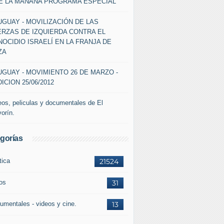
DE LA MAÑANA PROGRAMA ESPECIAL
GUAY - MOVILIZACIÓN DE LAS
ERZAS DE IZQUIERDA CONTRA EL
OCIDIO ISRAELÍ EN LA FRANJA DE
ZA
GUAY - MOVIMIENTO 26 DE MARZO -
ICION 25/06/2012
eos, peliculas y documentales de El
vorín.
gorías
tica
21524
ros
31
umentales - videos y cine.
13