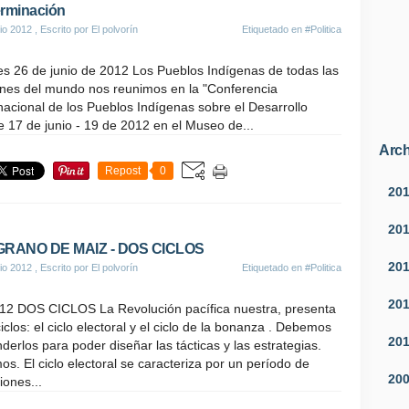
rminación
io 2012
, Escrito por El polvorín
Etiquetado en
#Politica
es 26 de junio de 2012 Los Pueblos Indígenas de todas las
ones del mundo nos reunimos en la "Conferencia
nacional de los Pueblos Indígenas sobre el Desarrollo
e 17 de junio - 19 de 2012 en el Museo de...
Arch
Repost
0
20
20
GRANO DE MAIZ - DOS CICLOS
20
io 2012
, Escrito por El polvorín
Etiquetado en
#Politica
20
.12 DOS CICLOS La Revolución pacífica nuestra, presenta
iclos: el ciclo electoral y el ciclo de la bonanza . Debemos
20
derlos para poder diseñar las tácticas y las estrategias.
s. El ciclo electoral se caracteriza por un período de
20
iones...