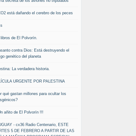
rra secreta de los aviones no tripulados
CO2 está dañando el cerebro de los peces
ks
libros de El Polvorín.
santo contra Dios: Está destruyendo el
igo genético del planeta
stina: La verdadera historia.
LÍCULA URGENTE POR PALESTINA
r qué gastan millones para ocultar los
nsgénicos?
Un añito de El Polvorín !!!
GUAY - cx36 Radio Centenario, ESTE
TES 5 DE FEBRERO A PARTIR DE LAS