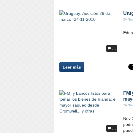
Urug
24 No
Edua
…
Leer más
FMI 
mayo
24 No
Nov 2
podri
…
pued