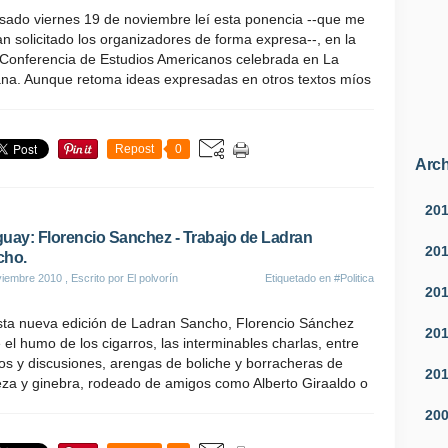
asado viernes 19 de noviembre leí esta ponencia --que me
n solicitado los organizadores de forma expresa--, en la
 Conferencia de Estudios Americanos celebrada en La
na. Aunque retoma ideas expresadas en otros textos míos
Repost
0
Arch
20
uay: Florencio Sanchez - Trabajo de Ladran
20
cho.
viembre 2010
, Escrito por El polvorín
Etiquetado en
#Politica
20
sta nueva edición de Ladran Sancho, Florencio Sánchez
20
 el humo de los cigarros, las interminables charlas, entre
s y discusiones, arengas de boliche y borracheras de
20
eza y ginebra, rodeado de amigos como Alberto Giraaldo o
20