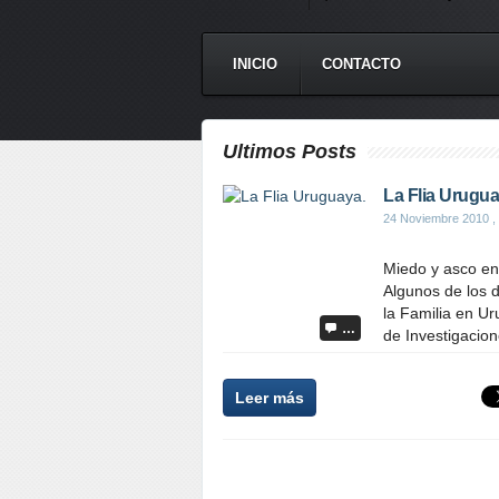
INICIO
CONTACTO
Ultimos Posts
La Flia Urugua
24 Noviembre 2010
,
Miedo y asco en
Algunos de los 
la Familia en Ur
…
de Investigacion
Leer más