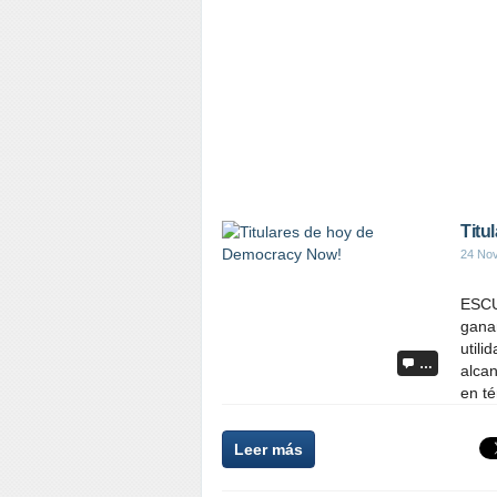
Titu
24 No
ESCU
gana
util
…
alcan
en té
Leer más