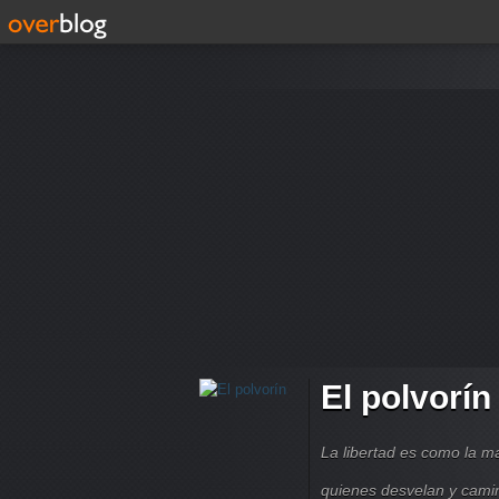
El polvorín
La libertad es como la 
quienes desvelan y cami