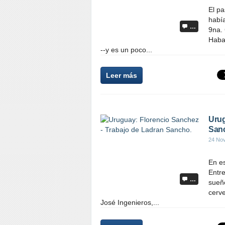
El p
había
…
9na.
Haba
--y es un poco...
Leer más
Urug
San
24 No
En e
Entre
…
sueño
cerv
José Ingenieros,...