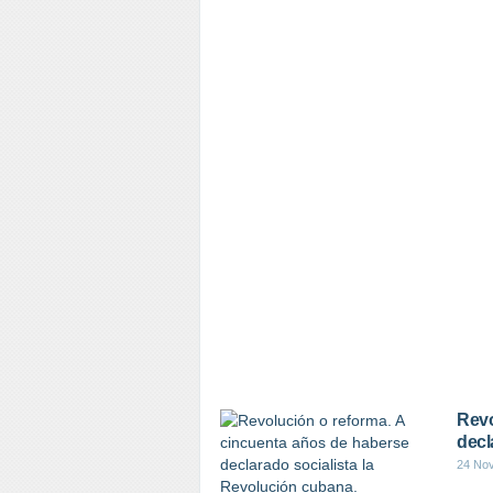
Revo
decl
24 No