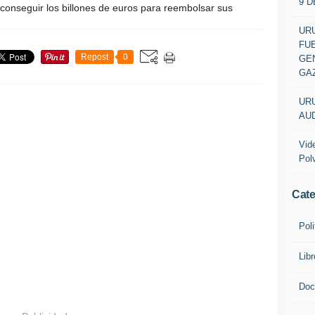
9 
conseguir los billones de euros para reembolsar sus
URU
FU
Repost
0
GEN
GA
URU
AUD
Vid
Pol
Cate
Poli
Lib
Doc