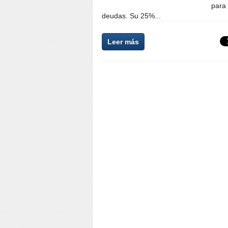
para 
deudas. Su 25%...
Leer más