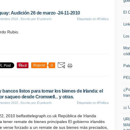
gue
El 
uay: Audición 26 de marzo -24-11-2010
viembre 2010
, Escrito por El polvorín
Etiquetado en
#Politica
Lin
rdo Rubio.
Los 
Mon
cód
Repost
0
Pale
PE
¿Po
y bancos listos para tomar los bienes de Irlanda: el
tra
r saqueo desde Cromwell... y otras.
viembre 2010
, Escrito por El polvorín
Etiquetado en
#Politica
¡¡¡ 
2, 2010 belfasttelegraph.co.uk República de Irlanda
URU
a tener remate de bienes principales El gobierno irlandés
MAR
e verse forzado a un remate de sus bienes más preciados,