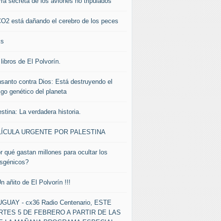
rra secreta de los aviones no tripulados
CO2 está dañando el cerebro de los peces
ks
libros de El Polvorín.
santo contra Dios: Está destruyendo el
igo genético del planeta
stina: La verdadera historia.
LÍCULA URGENTE POR PALESTINA
r qué gastan millones para ocultar los
nsgénicos?
Un añito de El Polvorín !!!
GUAY - cx36 Radio Centenario, ESTE
TES 5 DE FEBRERO A PARTIR DE LAS