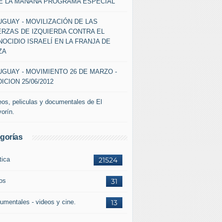
DE LA MAÑANA PROGRAMA ESPECIAL
GUAY - MOVILIZACIÓN DE LAS
ERZAS DE IZQUIERDA CONTRA EL
OCIDIO ISRAELÍ EN LA FRANJA DE
ZA
GUAY - MOVIMIENTO 26 DE MARZO -
ICION 25/06/2012
eos, peliculas y documentales de El
vorín.
gorías
tica
21524
ros
31
umentales - videos y cine.
13