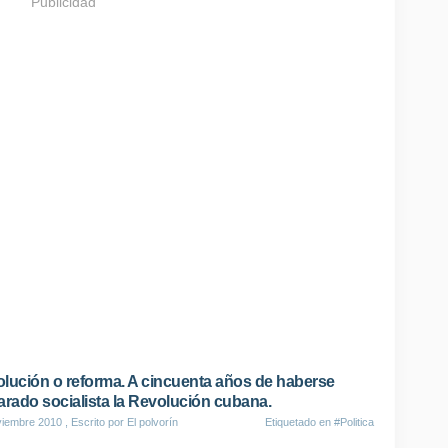
Publicidad
lución o reforma. A cincuenta años de haberse
arado socialista la Revolución cubana.
viembre 2010
, Escrito por El polvorín
Etiquetado en
#Politica