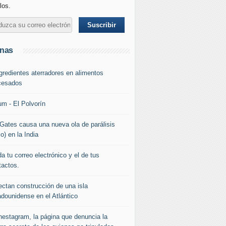
los.
inas
ngredientes aterradores en alimentos
cesados
um - El Polvorín
l Gates causa una nueva ola de parálisis
io) en la India
a tu correo electrónico y el de tus
tactos.
ectan construcción de una isla
adounidense en el Atlántico
nestagram, la página que denuncia la