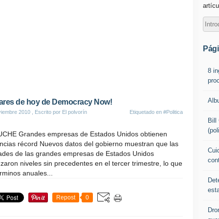
artícu
Pág
8 i
pro
Alb
lares de hoy de Democracy Now!
viembre 2010
, Escrito por El polvorín
Etiquetado en
#Politica
Bil
(pol
CHE Grandes empresas de Estados Unidos obtienen
ncias récord Nuevos datos del gobierno muestran que las
Cuid
idades de las grandes empresas de Estados Unidos
con
zaron niveles sin precedentes en el tercer trimestre, lo que
rminos anuales...
Det
est
Repost
0
Dro