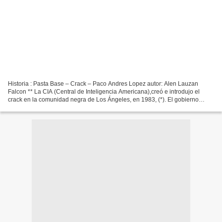
Historia : Pasta Base – Crack – Paco Andres Lopez autor: Alen Lauzan
Falcon ** La CIA (Central de Inteligencia Americana),creó e introdujo el
crack en la comunidad negra de Los Ángeles, en 1983, (*). El gobierno
estadounidense, de Reagan, con George Bush...