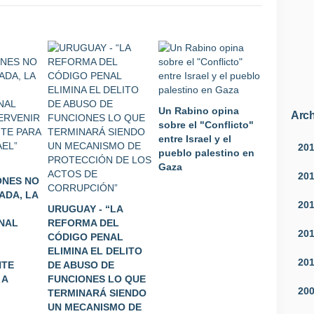
Un Rabino opina
Arch
sobre el "Conflicto"
entre Israel y el
20
pueblo palestino en
Gaza
20
ONES NO
ADA, LA
20
URUGUAY - “LA
NAL
REFORMA DEL
20
CÓDIGO PENAL
ELIMINA EL DELITO
20
NTE
DE ABUSO DE
 A
FUNCIONES LO QUE
20
TERMINARÁ SIENDO
UN MECANISMO DE