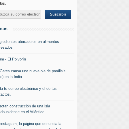
los.
inas
ngredientes aterradores en alimentos
cesados
um - El Polvorín
l Gates causa una nueva ola de parálisis
io) en la India
a tu correo electrónico y el de tus
tactos.
ectan construcción de una isla
adounidense en el Atlántico
nestagram, la página que denuncia la