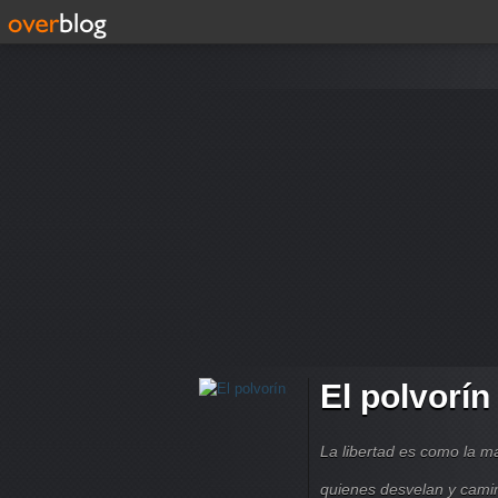
El polvorín
La libertad es como la 
quienes desvelan y cami