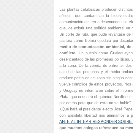
Las plantas celulósicas producen distintos
sólidos, que contaminan la biodiversi
comunicación omiten o desconocen los efec
que, de existir una política ambiental en 
Un corte de ruta, que pude levantase de
pastera como Botnia quedará por década
medio de comunicación ambiental, de i
conflicto.
Un pueblo como Gualeguaychú 
desencantado de las promesas políticas, y
a la zona. De la vereda de enfrente, dos
salud de las personas y el medio ambi
produce pasta de celulosa sin ningún cont
vuelve cómplice de estos proyectos. Nos
y Uruguay no informaron sobre el informe
Plata, que encontró el químico Nonilfenol
por detrás para que de esto no se hable
¿Qué hará el presidente electo José Pep
con absoluta libertad nos animamos a pr
ANTE AL INTEAR RESPONDER SOBRE 
que muchos colegas refresquen su mem