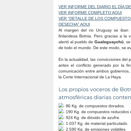
VER INFORME DEL DIARIO EL DÍA
VER INFORME COMPLETO AQUI
VER “DETALLE DE LOS COMPUESTO
DESECHA" AQUI
Al margen del rio Uruguay se iban a
finlandesa Botnia. Pero gracias a la 
alertó al pueblo de
Gualeguaychú
, se
de todo el mundo. De este modo, se evi
En la actualidad, las convicciones del 
antes el conflicto generado por la fi
comunicación entre ambos gobiernos, el
la Corte Internacional de La Haya.
Los propios voceros de Bot
atmosféricas diarias conten
86 Kg. de compuestos dorados.
190 Kg. de compuestos reducidos d
924 Kg. de dióxido de azufre.
1.037 Kg. de material particulado.
2.590 Kg. de emisiones volátiles.