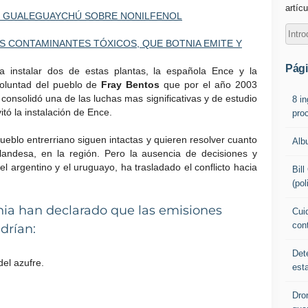
artícu
 DE GUALEGUAYCHÚ SOBRE NONILFENOL
S CONTAMINANTES TÓXICOS, QUE BOTNIA EMITE Y
Pág
 instalar dos de estas plantas, la española Ence y la
voluntad del pueblo de
Fray Bentos
que por el año 2003
 consolidó una de las luchas mas significativas y de estudio
8 i
tó la instalación de Ence.
pro
pueblo entrerriano siguen intactas y quieren resolver cuanto
Alb
nlandesa, en la región. Pero la ausencia de decisiones y
 argentino y el uruguayo, ha trasladado el conflicto hacia
Bil
(pol
nia han declarado que las emisiones
Cuid
con
drían:
Det
el azufre.
est
Dro