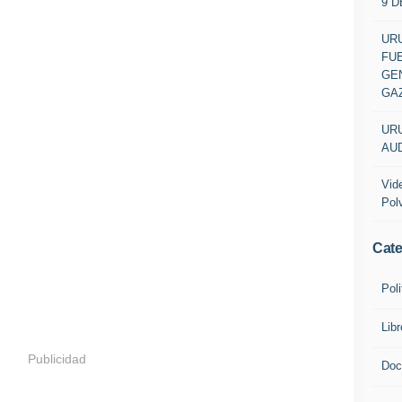
9 
URU
FU
GEN
GA
URU
AUD
Vid
Pol
Cate
Poli
Lib
Publicidad
Doc