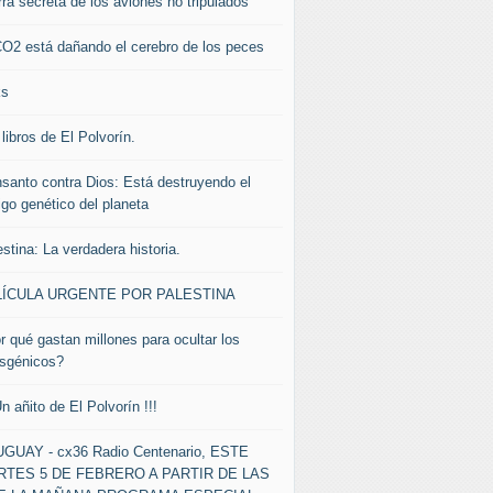
rra secreta de los aviones no tripulados
CO2 está dañando el cerebro de los peces
ks
libros de El Polvorín.
santo contra Dios: Está destruyendo el
igo genético del planeta
stina: La verdadera historia.
LÍCULA URGENTE POR PALESTINA
r qué gastan millones para ocultar los
nsgénicos?
Un añito de El Polvorín !!!
GUAY - cx36 Radio Centenario, ESTE
TES 5 DE FEBRERO A PARTIR DE LAS