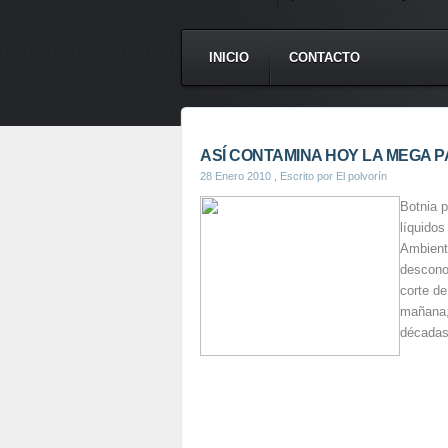
INICIO
CONTACTO
ASÍ CONTAMINA HOY LA MEGA P
28 Enero 2010
, Escrito por El polvorín
Botnia p
líquidos
Ambient
desconoc
corte de
mañana,
décadas