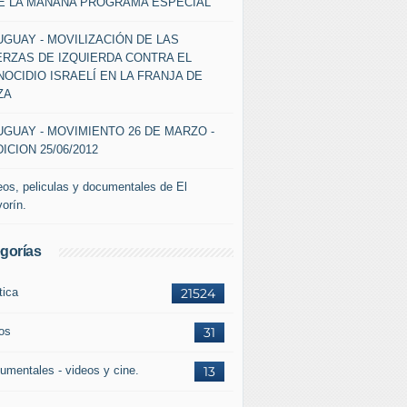
DE LA MAÑANA PROGRAMA ESPECIAL
GUAY - MOVILIZACIÓN DE LAS
ERZAS DE IZQUIERDA CONTRA EL
OCIDIO ISRAELÍ EN LA FRANJA DE
ZA
GUAY - MOVIMIENTO 26 DE MARZO -
ICION 25/06/2012
eos, peliculas y documentales de El
vorín.
gorías
tica
21524
ros
31
umentales - videos y cine.
13