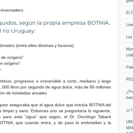
gue
 invernadero.
El 
líquidos, según la propia empresa BOTNIA,
Lin
l río Uruguay:
Los 
rados (entre ellos dioxinas y furanos).
Mon
cód
 de oxígeno”
e oxígeno”
Pale
.
PE
inuo, progresivo e irreversible a corto, mediano y largo
 1.000 litros por segundo de agua dulce, más de 86 millones
¿Po
lón de toneladas anuales.
tra
quez aseguraba que el agua dulce que extraía BOTNIA del
¡¡¡ 
 limpio y sano. Entonces uno se preguntaría lo siguiente,
o para esta "agua" que según, el Dr. Oncólogo Tabaré
URU
OTNIA, que cuando entra, y de paso la embotellan y la
MAR