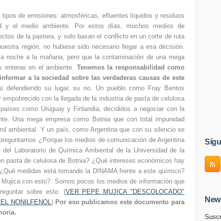
 tipos de emisiones: atmosféricas, efluentes líquidos y residuos
dad y el medio ambiente. Por estos días, muchos medios de
tos de la pastera, y solo basan el conflicto en un corte de ruta
nuestra región, no hubiese sido necesario llegar a esa decisión.
 la noche a la mañana, pero que la contaminación de una mega
s enteras en el ambiente.
Tenemos la responsabilidad como
nformar a la sociedad sobre las verdaderas causas de este
defendiendo su lugar, su rio. Un pueblo como Fray Bentos
 empobrecido con la llegada de la industria de pasta de celulosa
 países como Uruguay y Finlandia, decididos a negociar con la
ente. Una mega empresa como Botnia que con total impunidad
rol ambiental. Y un país, como Argentina que con su silencio se
 preguntamos ¿Porque los medios de comunicación de Argentina
Síg
 del Laboratorio de Química Ambiental de la Universidad de la
 en pasta de celulosa de Botnia? ¿Qué intereses económicos hay
? ¿Qué medidas está tomando la DINAMA frente a este químico?
e Mujica con esto?. Somos pocos los medios de información que
eguntar sobre esto. (
VER PEPE MUJICA "DESCOLOCADO"
News
EL NONILFENOL
)
Por eso publicamos este documento para
oria.
Suscr