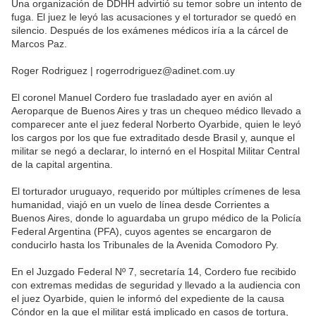
Una organización de DDHH advirtió su temor sobre un intento de
fuga. El juez le leyó las acusaciones y el torturador se quedó en
silencio. Después de los exámenes médicos iría a la cárcel de
Marcos Paz.
Roger Rodriguez | rogerrodriguez@adinet.com.
uy
El coronel Manuel Cordero fue trasladado ayer en avión al
Aeroparque de Buenos Aires y tras un chequeo médico llevado a
comparecer ante el juez federal Norberto Oyarbide, quien le leyó
los cargos por los que fue extraditado desde Brasil y, aunque el
militar se negó a declarar, lo internó en el Hospital Militar Central
de la capital argentina.
El torturador uruguayo, requerido por múltiples crímenes de lesa
humanidad, viajó en un vuelo de línea desde Corrientes a
Buenos Aires, donde lo aguardaba un grupo médico de la Policía
Federal Argentina (PFA), cuyos agentes se encargaron de
conducirlo hasta los Tribunales de la Avenida Comodoro Py.
En el Juzgado Federal Nº 7, secretaría 14, Cordero fue recibido
con extremas medidas de seguridad y llevado a la audiencia con
el juez Oyarbide, quien le informó del expediente de la causa
Cóndor en la que el militar está implicado en casos de tortura,