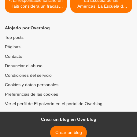
< El responsable italiano en
La Escuela de las
Haití considera un fracaso
Americas, La Escuela de
"patético" el operativo de
Asesinos >
ayuda a la isla
Alojado por Overblog
Top posts
Páginas
Contacto
Denunciar el abuso
Condiciones del servicio
Cookies y datos personales
Preferencias de las cookies
Ver el perfil de El polvorín en el portal de Overblog
Crear un blog en Overblog
Crear un blog