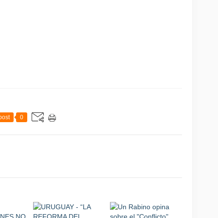
post
0