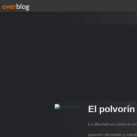
El polvorín
La libertad es como la 
quienes desvelan y cami