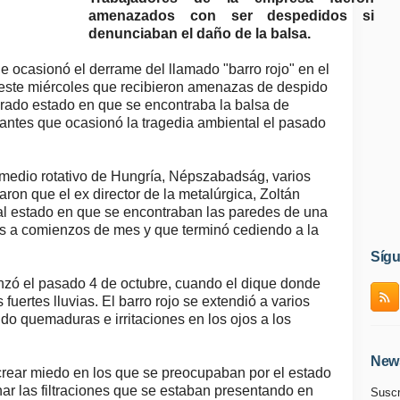
amenazados con ser despedidos si
denunciaban el daño de la balsa.
ocasionó el derrame del llamado "barro rojo" en el
este miércoles que recibieron amenazas de despido
iorado estado en que se encontraba la balsa de
ntes que ocasionó la tragedia ambiental el pasado
l medio rotativo de Hungría, Népszabadság, varios
ron que el ex director de la metalúrgica, Zoltán
al estado en que se encontraban las paredes de una
ones a comienzos de mes y que terminó cediendo a la
Síg
enzó el pasado 4 de octubre, cuando el dique donde
 fuertes lluvias. El barro rojo se extendió a varios
ndo
quemaduras e irritaciones en los ojos a los
News
rear miedo en los que se preocupaban por el estado
nar las filtraciones que se estaban presentando en
Suscr