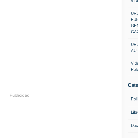
9 
URU
FU
GEN
GA
URU
AUD
Vid
Pol
Cate
Publicidad
Poli
Lib
Doc