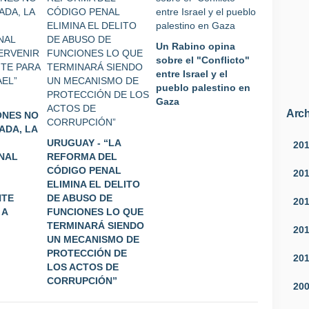
Un Rabino opina
sobre el "Conflicto"
entre Israel y el
pueblo palestino en
Gaza
Arch
ONES NO
ADA, LA
URUGUAY - “LA
20
NAL
REFORMA DEL
CÓDIGO PENAL
20
ELIMINA EL DELITO
NTE
DE ABUSO DE
20
 A
FUNCIONES LO QUE
TERMINARÁ SIENDO
20
UN MECANISMO DE
PROTECCIÓN DE
20
LOS ACTOS DE
CORRUPCIÓN”
20