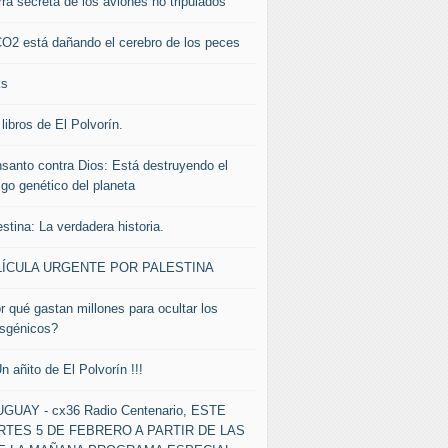
rra secreta de los aviones no tripulados
CO2 está dañando el cerebro de los peces
ks
libros de El Polvorín.
santo contra Dios: Está destruyendo el
igo genético del planeta
stina: La verdadera historia.
LÍCULA URGENTE POR PALESTINA
r qué gastan millones para ocultar los
nsgénicos?
Un añito de El Polvorín !!!
GUAY - cx36 Radio Centenario, ESTE
TES 5 DE FEBRERO A PARTIR DE LAS