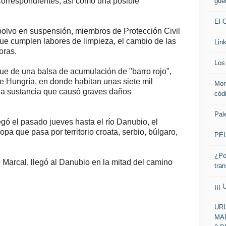
 correspondientes, así como una posible
gue
El 
polvo en suspensión, miembros de Protección Civil
ue cumplen labores de limpieza, el cambio de las
Lin
oras.
Los 
que de una balsa de acumulación de "barro rojo",
de Hungría, en donde habitan unas siete mil
Mon
ha sustancia que causó graves daños
cód
Pale
egó el pasado jueves hasta el río Danubio, el
 que pasa por territorio croata, serbio, búlgaro,
PE
¿Po
ío Marcal, llegó al Danubio en la mitad del camino
tra
¡¡¡ 
URU
MAR