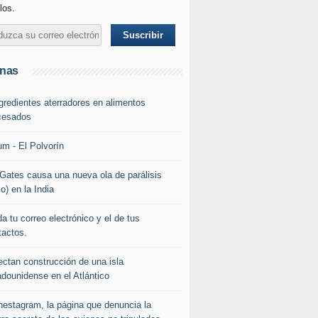
los.
inas
ngredientes aterradores en alimentos
cesados
um - El Polvorín
l Gates causa una nueva ola de parálisis
io) en la India
a tu correo electrónico y el de tus
tactos.
ectan construcción de una isla
adounidense en el Atlántico
nestagram, la página que denuncia la