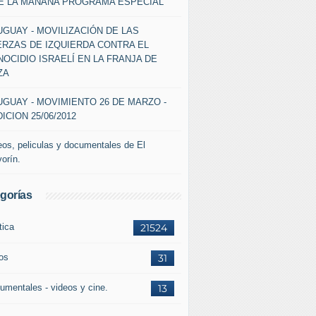
DE LA MAÑANA PROGRAMA ESPECIAL
GUAY - MOVILIZACIÓN DE LAS
ERZAS DE IZQUIERDA CONTRA EL
OCIDIO ISRAELÍ EN LA FRANJA DE
ZA
GUAY - MOVIMIENTO 26 DE MARZO -
ICION 25/06/2012
eos, peliculas y documentales de El
vorín.
gorías
tica
21524
ros
31
umentales - videos y cine.
13