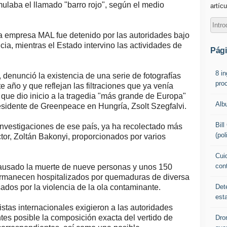
ulaba el llamado "barro rojo", según el medio
artícu
 la empresa MAL fue detenido por las autoridades bajo
ia, mientras el Estado intervino las actividades de
Pág
8 i
unció la existencia de una serie de fotografías
pro
 año y que reflejan las filtraciones que ya venía
que dio inicio a la tragedia "más grande de Europa"
Alb
esidente de Greenpeace en Hungría, Zsolt Szegfalvi.
Bil
 Investigaciones de ese país, ya ha recolectado más
(pol
ctor, Zoltán Bakonyi, proporcionados por varios
Cuid
con
 causado la muerte de nueve personas y unos 150
ermanecen hospitalizados por quemaduras de diversa
Det
dos por la violencia de la ola contaminante.
est
istas internacionales exigieron a las autoridades
es posible la composición exacta del vertido de
Dro