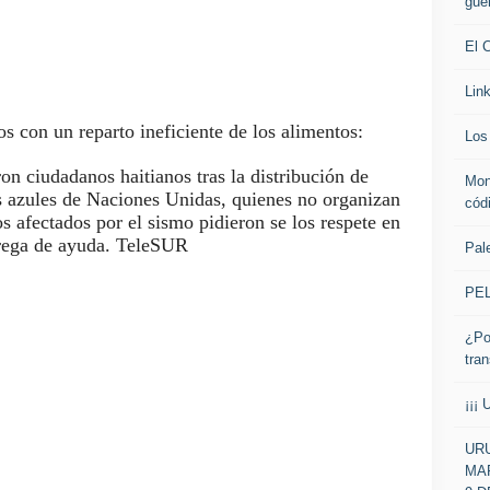
gue
El 
Lin
s con un reparto ineficiente de los alimentos:
Los 
n ciudadanos haitianos tras la distribución de
Mon
s azules de Naciones Unidas, quienes no organizan
cód
os afectados por el sismo pidieron se los respete en
trega de ayuda. TeleSUR
Pale
PE
¿Po
tra
¡¡¡ 
URU
MAR