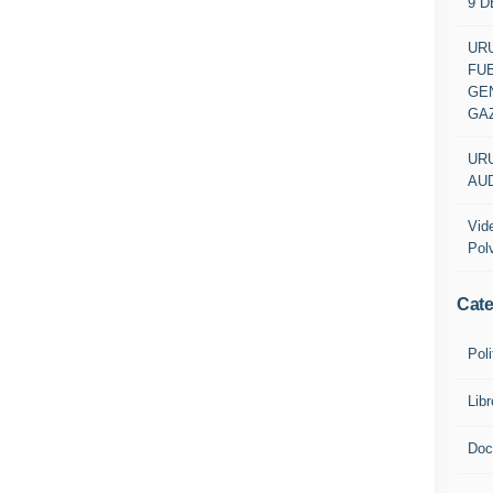
9 
URU
FU
GEN
GA
URU
AUD
Vid
Pol
Cate
Poli
Lib
Doc