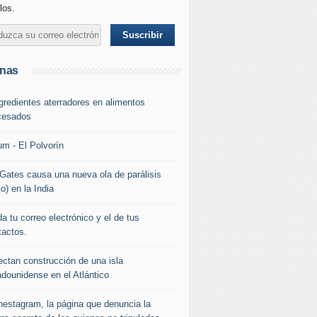
los.
inas
ngredientes aterradores en alimentos
cesados
um - El Polvorín
l Gates causa una nueva ola de parálisis
io) en la India
a tu correo electrónico y el de tus
tactos.
ectan construcción de una isla
adounidense en el Atlántico
nestagram, la página que denuncia la