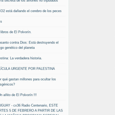
rra secreta de los aviones no tripulados
CO2 está dañando el cerebro de los peces
ks
libros de El Polvorín.
santo contra Dios: Está destruyendo el
igo genético del planeta
stina: La verdadera historia.
LÍCULA URGENTE POR PALESTINA
r qué gastan millones para ocultar los
nsgénicos?
Un añito de El Polvorín !!!
GUAY - cx36 Radio Centenario, ESTE
TES 5 DE FEBRERO A PARTIR DE LAS