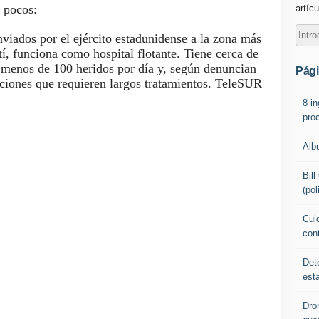
 pocos:
artícu
viados por el ejército estadunidense a la zona más
tí, funciona como hospital flotante. Tiene cerca de
a menos de 100 heridos por día y, según denuncian
Pág
aciones que requieren largos tratamientos. TeleSUR
8 i
pro
Alb
Bil
(pol
Cuid
con
Det
est
Dro