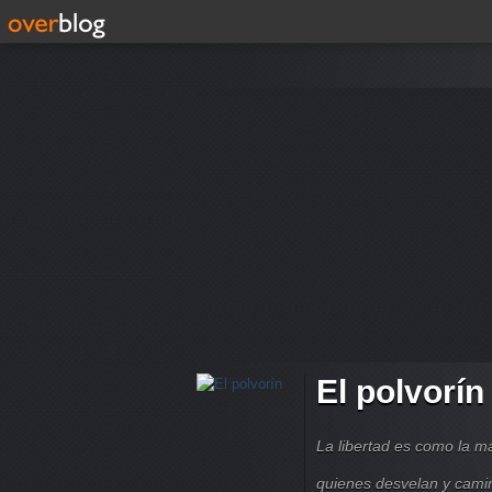
El polvorín
La libertad es como la 
quienes desvelan y cami