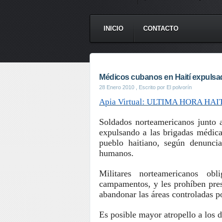
INICIO
CONTACTO
Médicos cubanos en Haití expulsa
28 Enero 2010
, Escrito por El polvorín
Apia Virtual: ULTIMA HORA HAIT
Soldados norteamericanos junto 
expulsando a las brigadas médica
pueblo haitiano, según denunci
humanos.
Militares norteamericanos o
campamentos, y les prohíben prest
abandonar las áreas controladas p
Es posible mayor atropello a los 