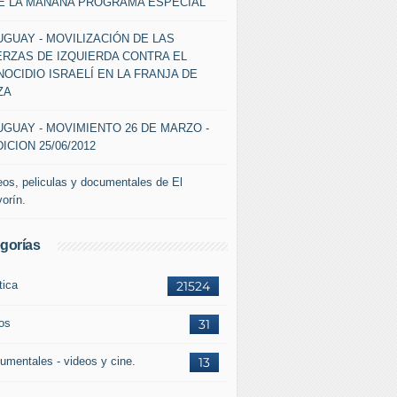
DE LA MAÑANA PROGRAMA ESPECIAL
GUAY - MOVILIZACIÓN DE LAS
ERZAS DE IZQUIERDA CONTRA EL
OCIDIO ISRAELÍ EN LA FRANJA DE
ZA
GUAY - MOVIMIENTO 26 DE MARZO -
ICION 25/06/2012
eos, peliculas y documentales de El
vorín.
gorías
tica
21524
ros
31
umentales - videos y cine.
13