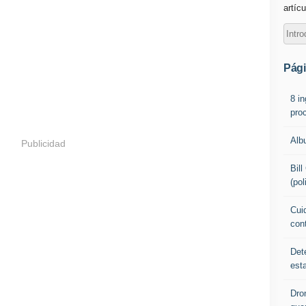
artícu
Pág
8 i
pro
Alb
Publicidad
Bil
(pol
Cuid
con
Det
est
Dro