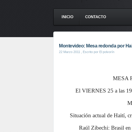
INICIO
CONTACTO
Montevideo: Mesa redonda por Hait
22 Marzo 2011
, Escrito por El polvorín
MESA 
El VIERNES 25 a las 
M
Situación actual de Haití, c
Raúl Zibechi: Brasil en 