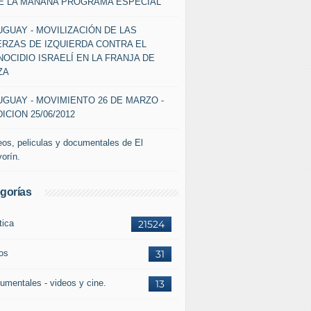
DE LA MAÑANA PROGRAMA ESPECIAL
GUAY - MOVILIZACIÓN DE LAS
ERZAS DE IZQUIERDA CONTRA EL
OCIDIO ISRAELÍ EN LA FRANJA DE
ZA
GUAY - MOVIMIENTO 26 DE MARZO -
ICION 25/06/2012
eos, peliculas y documentales de El
vorín.
gorías
tica
21524
ros
31
umentales - videos y cine.
13