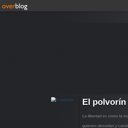
El polvorín
La libertad es como la 
quienes desvelan y cami