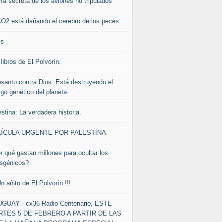
rra secreta de los aviones no tripulados
CO2 está dañando el cerebro de los peces
ks
libros de El Polvorín.
santo contra Dios: Está destruyendo el
igo genético del planeta
stina: La verdadera historia.
LÍCULA URGENTE POR PALESTINA
r qué gastan millones para ocultar los
nsgénicos?
Un añito de El Polvorín !!!
GUAY - cx36 Radio Centenario, ESTE
TES 5 DE FEBRERO A PARTIR DE LAS