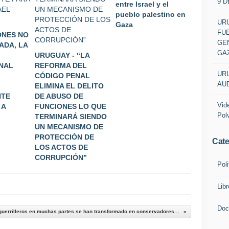
9 
entre Israel y el
pueblo palestino en
URU
Gaza
FU
ONES NO
GEN
ADA, LA
GA
URUGUAY - “LA
NAL
REFORMA DEL
URU
CÓDIGO PENAL
AUD
ELIMINA EL DELITO
NTE
DE ABUSO DE
Vid
 A
FUNCIONES LO QUE
Pol
TERMINARÁ SIENDO
UN MECANISMO DE
PROTECCIÓN DE
Cate
LOS ACTOS DE
CORRUPCIÓN”
Poli
Lib
Doc
Petras: Los guerrilleros en muchas partes se han transformado en conservadores tanto en Uruguay como en Brasil y ahora en El Salvador