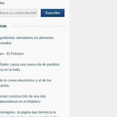
los.
inas
ngredientes aterradores en alimentos
cesados
um - El Polvorín
l Gates causa una nueva ola de parálisis
io) en la India
a tu correo electrónico y el de tus
tactos.
ectan construcción de una isla
adounidense en el Atlántico
nestagram, la página que denuncia la