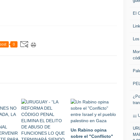
gue
El 
Lin
Los 
post
0
Mon
cód
Pale
PE
¿Po
tra
¡¡¡ 
URU
Un Rabino opina
MAR
sobre el "Conflicto"