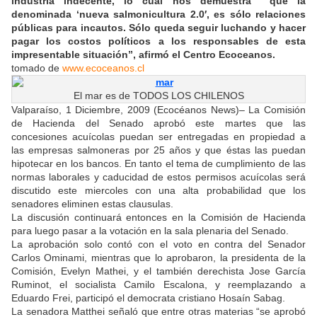
industria indecente, lo cual nos demuestra que la
denominada ‘nueva salmonicultura 2.0′, es sólo relaciones
públicas para incautos. Sólo queda seguir luchando y hacer
pagar los costos políticos a los responsables de esta
impresentable situación”, afirmó el Centro Ecoceanos.
tomado de
www.ecoceanos.
cl
El mar es de TODOS LOS CHILENOS
Valparaíso, 1 Diciembre, 2009 (Ecocéanos News)– La Comisión
de Hacienda del Senado aprobó este martes que las
concesiones acuícolas puedan ser entregadas en propiedad a
las empresas salmoneras por 25 años y que éstas las puedan
hipotecar en los bancos. En tanto el tema de cumplimiento de las
normas laborales y caducidad de estos permisos acuícolas será
discutido este miercoles con una alta probabilidad que los
senadores eliminen estas clausulas.
La discusión continuará entonces en la Comisión de Hacienda
para luego pasar a la votación en la sala plenaria del Senado.
La aprobación solo contó con el voto en contra del Senador
Carlos Ominami, mientras que lo aprobaron, la presidenta de la
Comisión, Evelyn Mathei, y el también derechista Jose García
Ruminot, el socialista Camilo Escalona, y reemplazando a
Eduardo Frei, participó el democrata cristiano Hosaín Sabag.
La senadora Matthei señaló que entre otras materias “se aprobó