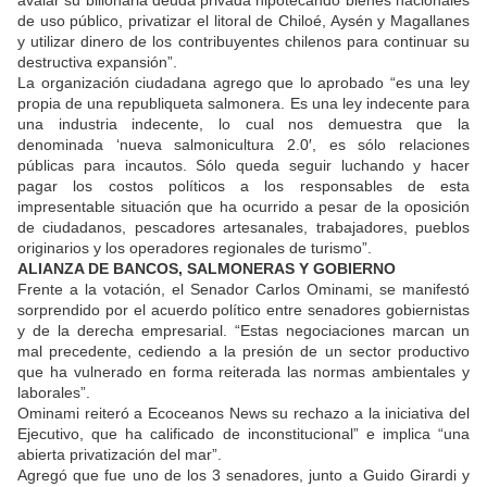
avalar su billonaria deuda privada hipotecando bienes nacionales
de uso público, privatizar el litoral de Chiloé, Aysén y Magallanes
y utilizar dinero de los contribuyentes chilenos para continuar su
destructiva expansión”.
La organización ciudadana agrego que lo aprobado “es una ley
propia de una republiqueta salmonera. Es una ley indecente para
una industria indecente, lo cual nos demuestra que la
denominada ‘nueva salmonicultura 2.0′, es sólo relaciones
públicas para incautos. Sólo queda seguir luchando y hacer
pagar los costos políticos a los responsables de esta
impresentable situación que ha ocurrido a pesar de la oposición
de ciudadanos, pescadores artesanales, trabajadores, pueblos
originarios y los operadores regionales de turismo”.
ALIANZA DE BANCOS, SALMONERAS Y GOBIERNO
Frente a la votación, el Senador Carlos Ominami, se manifestó
sorprendido por el acuerdo político entre senadores gobiernistas
y de la derecha empresarial. “Estas negociaciones marcan un
mal precedente, cediendo a la presión de un sector productivo
que ha vulnerado en forma reiterada las normas ambientales y
laborales”.
Ominami reiteró a Ecoceanos News su rechazo a la iniciativa del
Ejecutivo, que ha calificado de inconstitucional” e implica “una
abierta privatización del mar”.
Agregó que fue uno de los 3 senadores, junto a Guido Girardi y