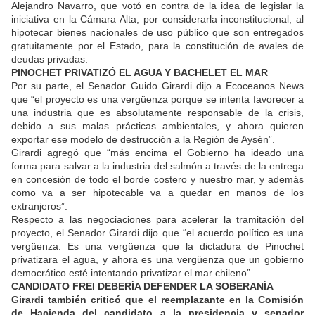
Alejandro Navarro, que votó en contra de la idea de legislar la
iniciativa en la Cámara Alta, por considerarla inconstitucional, al
hipotecar bienes nacionales de uso público que son entregados
gratuitamente por el Estado, para la constitución de avales de
deudas privadas.
PINOCHET PRIVATIZÓ EL AGUA Y BACHELET EL MAR
Por su parte, el Senador Guido Girardi dijo a Ecoceanos News
que “el proyecto es una vergüenza porque se intenta favorecer a
una industria que es absolutamente responsable de la crisis,
debido a sus malas prácticas ambientales, y ahora quieren
exportar ese modelo de destrucción a la Región de Aysén”.
Girardi agregó que “más encima el Gobierno ha ideado una
forma para salvar a la industria del salmón a través de la entrega
en concesión de todo el borde costero y nuestro mar, y además
como va a ser hipotecable va a quedar en manos de los
extranjeros”.
Respecto a las negociaciones para acelerar la tramitación del
proyecto, el Senador Girardi dijo que “el acuerdo político es una
vergüenza. Es una vergüenza que la dictadura de Pinochet
privatizara el agua, y ahora es una vergüenza que un gobierno
democrático esté intentando privatizar el mar chileno”.
CANDIDATO FREI DEBERÍA DEFENDER LA SOBERANÍA
Girardi también criticó que el reemplazante en la Comisión
de Hacienda del candidato a la presidencia y senador