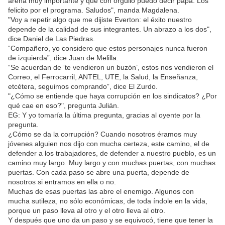
arena muy importante y que con orgullo puedo decir papá. Los
felicito por el programa. Saludos", manda Magdalena.
"Voy a repetir algo que me dijiste Everton: el éxito nuestro
depende de la calidad de sus integrantes. Un abrazo a los dos",
dice Daniel de Las Piedras.
“Compañero, yo considero que estos personajes nunca fueron
de izquierda”, dice Juan de Melilla.
“Se acuerdan de ‘te vendieron un buzón’, estos nos vendieron el
Correo, el Ferrocarril, ANTEL, UTE, la Salud, la Enseñanza,
etcétera, seguimos comprando”, dice El Zurdo.
"¿Cómo se entiende que haya corrupción en los sindicatos? ¿Por
qué cae en eso?", pregunta Julián.
EG: Y yo tomaría la última pregunta, gracias al oyente por la
pregunta.
¿Cómo se da la corrupción? Cuando nosotros éramos muy
jóvenes alguien nos dijo con mucha certeza, este camino, el de
defender a los trabajadores, de defender a nuestro pueblo, es un
camino muy largo. Muy largo y con muchas puertas, con muchas
puertas. Con cada paso se abre una puerta, depende de
nosotros si entramos en ella o no.
Muchas de esas puertas las abre el enemigo. Algunos con
mucha sutileza, no sólo económicas, de toda índole en la vida,
porque un paso lleva al otro y el otro lleva al otro.
Y después que uno da un paso y se equivocó, tiene que tener la