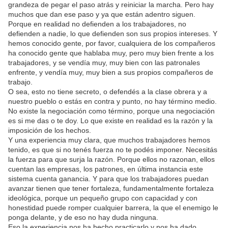
grandeza de pegar el paso atrás y reiniciar la marcha. Pero hay
muchos que dan ese paso y ya que están adentro siguen.
Porque en realidad no defienden a los trabajadores, no
defienden a nadie, lo que defienden son sus propios intereses. Y
hemos conocido gente, por favor, cualquiera de los compañeros
ha conocido gente que hablaba muy, pero muy bien frente a los
trabajadores, y se vendía muy, muy bien con las patronales
enfrente, y vendía muy, muy bien a sus propios compañeros de
trabajo.
O sea, esto no tiene secreto, o defendés a la clase obrera y a
nuestro pueblo o estás en contra y punto, no hay término medio.
No existe la negociación como término, porque una negociación
es si me das o te doy. Lo que existe en realidad es la razón y la
imposición de los hechos.
Y una experiencia muy clara, que muchos trabajadores hemos
tenido, es que si no tenés fuerza no te podés imponer. Necesitás
la fuerza para que surja la razón. Porque ellos no razonan, ellos
cuentan las empresas, los patrones, en última instancia este
sistema cuenta ganancia. Y para que los trabajadores puedan
avanzar tienen que tener fortaleza, fundamentalmente fortaleza
ideológica, porque un pequeño grupo con capacidad y con
honestidad puede romper cualquier barrera, la que el enemigo le
ponga delante, y de eso no hay duda ninguna.
Eso la experiencia nos ha hecho practicarlo y nos ha dado