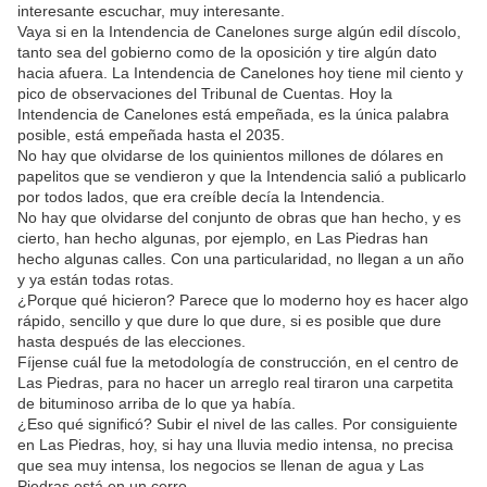
interesante escuchar, muy interesante.
Vaya si en la Intendencia de Canelones surge algún edil díscolo,
tanto sea del gobierno como de la oposición y tire algún dato
hacia afuera. La Intendencia de Canelones hoy tiene mil ciento y
pico de observaciones del Tribunal de Cuentas. Hoy la
Intendencia de Canelones está empeñada, es la única palabra
posible, está empeñada hasta el 2035.
No hay que olvidarse de los quinientos millones de dólares en
papelitos que se vendieron y que la Intendencia salió a publicarlo
por todos lados, que era creíble decía la Intendencia.
No hay que olvidarse del conjunto de obras que han hecho, y es
cierto, han hecho algunas, por ejemplo, en Las Piedras han
hecho algunas calles. Con una particularidad, no llegan a un año
y ya están todas rotas.
¿Porque qué hicieron? Parece que lo moderno hoy es hacer algo
rápido, sencillo y que dure lo que dure, si es posible que dure
hasta después de las elecciones.
Fíjense cuál fue la metodología de construcción, en el centro de
Las Piedras, para no hacer un arreglo real tiraron una carpetita
de bituminoso arriba de lo que ya había.
¿Eso qué significó? Subir el nivel de las calles. Por consiguiente
en Las Piedras, hoy, si hay una lluvia medio intensa, no precisa
que sea muy intensa, los negocios se llenan de agua y Las
Piedras está en un cerro.