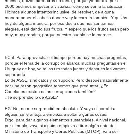
muchos, quizás para otros no tanto, porque ya por allá por el
2000 pudimos empezar a visualizar cómo se venía la situación.
Hicimos algunos intentos inclusive, de resolver, de alguna
manera poner el caballo donde va y la carreta también. Y quizás
hoy de alguna manera, por eso decía que nos sentíamos
alegres, está dando sus frutos. Y espero que los frutos sean pero
muy, muy grandes, porque nuestro pueblo se lo merece.
EChI: Para aprovechar el tiempo porque hay muchas preguntas,
porque el tema de la corrupción abarca muchas preguntas en el
Uruguay de hoy, yo te las tiro todas juntas y después las vamos
separando.
Lo de ASSE, sindicatos y corrupción. Pero después naturalmente
por una razón geográfica tenemos que preguntar: ¿En
Canelones existen estas corrupciones también?
¿Te sorprendió lo de ASSE?
EG: No, no me sorprendió en absoluto. Y vaya si por ahí a
alguien se le antoja o empieza a soltar algunas cosas.
Digo, para dar algunos elementos sustanciales. A nivel nacional,
por ejemplo, vaya si alguien empieza a tirar algún dato del
Ministerio de Transporte y Obras Públicas (MTOP), va a ser