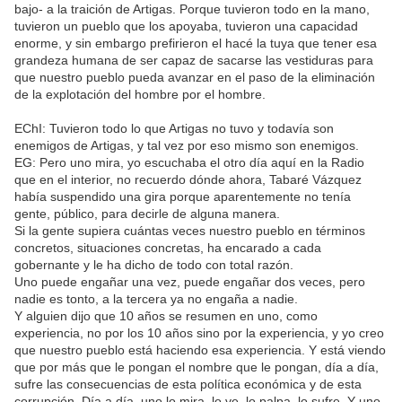
bajo- a la traición de Artigas. Porque tuvieron todo en la mano,
tuvieron un pueblo que los apoyaba, tuvieron una capacidad
enorme, y sin embargo prefirieron el hacé la tuya que tener esa
grandeza humana de ser capaz de sacarse las vestiduras para
que nuestro pueblo pueda avanzar en el paso de la eliminación
de la explotación del hombre por el hombre.
EChI: Tuvieron todo lo que Artigas no tuvo y todavía son
enemigos de Artigas, y tal vez por eso mismo son enemigos.
EG: Pero uno mira, yo escuchaba el otro día aquí en la Radio
que en el interior, no recuerdo dónde ahora, Tabaré Vázquez
había suspendido una gira porque aparentemente no tenía
gente, público, para decirle de alguna manera.
Si la gente supiera cuántas veces nuestro pueblo en términos
concretos, situaciones concretas, ha encarado a cada
gobernante y le ha dicho de todo con total razón.
Uno puede engañar una vez, puede engañar dos veces, pero
nadie es tonto, a la tercera ya no engaña a nadie.
Y alguien dijo que 10 años se resumen en uno, como
experiencia, no por los 10 años sino por la experiencia, y yo creo
que nuestro pueblo está haciendo esa experiencia. Y está viendo
que por más que le pongan el nombre que le pongan, día a día,
sufre las consecuencias de esta política económica y de esta
corrupción. Día a día, uno lo mira, lo ve, lo palpa, lo sufre. Y uno