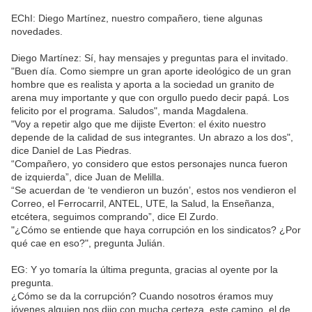
EChI: Diego Martínez, nuestro compañero, tiene algunas
novedades.
Diego Martínez: Sí, hay mensajes y preguntas para el invitado.
"Buen día. Como siempre un gran aporte ideológico de un gran
hombre que es realista y aporta a la sociedad un granito de
arena muy importante y que con orgullo puedo decir papá. Los
felicito por el programa. Saludos", manda Magdalena.
"Voy a repetir algo que me dijiste Everton: el éxito nuestro
depende de la calidad de sus integrantes. Un abrazo a los dos",
dice Daniel de Las Piedras.
“Compañero, yo considero que estos personajes nunca fueron
de izquierda”, dice Juan de Melilla.
“Se acuerdan de ‘te vendieron un buzón’, estos nos vendieron el
Correo, el Ferrocarril, ANTEL, UTE, la Salud, la Enseñanza,
etcétera, seguimos comprando”, dice El Zurdo.
"¿Cómo se entiende que haya corrupción en los sindicatos? ¿Por
qué cae en eso?", pregunta Julián.
EG: Y yo tomaría la última pregunta, gracias al oyente por la
pregunta.
¿Cómo se da la corrupción? Cuando nosotros éramos muy
jóvenes alguien nos dijo con mucha certeza, este camino, el de