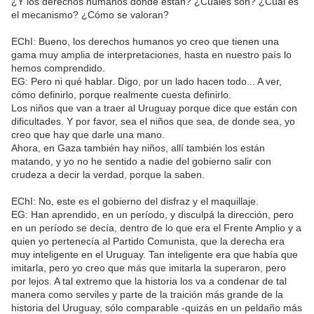
¿Y los derechos humanos dónde están? ¿Cuáles son? ¿Cuál es
el mecanismo? ¿Cómo se valoran?
EChI: Bueno, los derechos humanos yo creo que tienen una
gama muy amplia de interpretaciones, hasta en nuestro país lo
hemos comprendido.
EG: Pero ni qué hablar. Digo, por un lado hacen todo... A ver,
cómo definirlo, porque realmente cuesta definirlo.
Los niños que van a traer al Uruguay porque dice que están con
dificultades. Y por favor, sea el niños que sea, de donde sea, yo
creo que hay que darle una mano.
Ahora, en Gaza también hay niños, allí también los están
matando, y yo no he sentido a nadie del gobierno salir con
crudeza a decir la verdad, porque la saben.
EChI: No, este es el gobierno del disfraz y el maquillaje.
EG: Han aprendido, en un período, y disculpá la dirección, pero
en un período se decía, dentro de lo que era el Frente Amplio y a
quien yo pertenecía al Partido Comunista, que la derecha era
muy inteligente en el Uruguay. Tan inteligente era que había que
imitarla, pero yo creo que más que imitarla la superaron, pero
por lejos. A tal extremo que la historia los va a condenar de tal
manera como serviles y parte de la traición más grande de la
historia del Uruguay, sólo comparable -quizás en un peldaño más