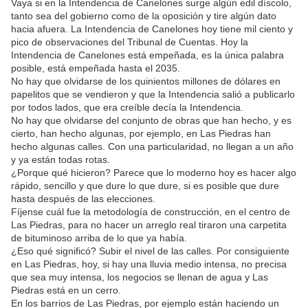
Vaya si en la Intendencia de Canelones surge algún edil díscolo,
tanto sea del gobierno como de la oposición y tire algún dato
hacia afuera. La Intendencia de Canelones hoy tiene mil ciento y
pico de observaciones del Tribunal de Cuentas. Hoy la
Intendencia de Canelones está empeñada, es la única palabra
posible, está empeñada hasta el 2035.
No hay que olvidarse de los quinientos millones de dólares en
papelitos que se vendieron y que la Intendencia salió a publicarlo
por todos lados, que era creíble decía la Intendencia.
No hay que olvidarse del conjunto de obras que han hecho, y es
cierto, han hecho algunas, por ejemplo, en Las Piedras han
hecho algunas calles. Con una particularidad, no llegan a un año
y ya están todas rotas.
¿Porque qué hicieron? Parece que lo moderno hoy es hacer algo
rápido, sencillo y que dure lo que dure, si es posible que dure
hasta después de las elecciones.
Fíjense cuál fue la metodología de construcción, en el centro de
Las Piedras, para no hacer un arreglo real tiraron una carpetita
de bituminoso arriba de lo que ya había.
¿Eso qué significó? Subir el nivel de las calles. Por consiguiente
en Las Piedras, hoy, si hay una lluvia medio intensa, no precisa
que sea muy intensa, los negocios se llenan de agua y Las
Piedras está en un cerro.
En los barrios de Las Piedras, por ejemplo están haciendo un