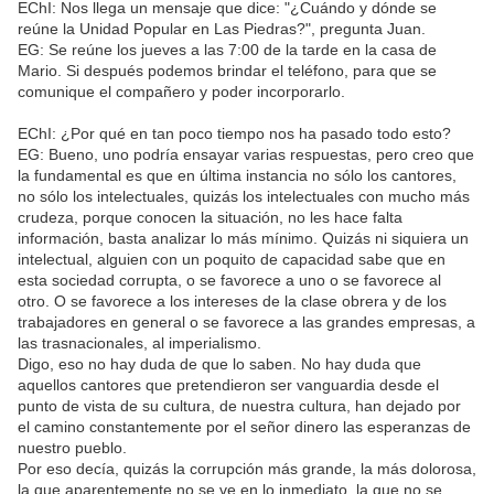
EChI: Nos llega un mensaje que dice: "¿Cuándo y dónde se
reúne la Unidad Popular en Las Piedras?", pregunta Juan.
EG: Se reúne los jueves a las 7:00 de la tarde en la casa de
Mario. Si después podemos brindar el teléfono, para que se
comunique el compañero y poder incorporarlo.
EChI: ¿Por qué en tan poco tiempo nos ha pasado todo esto?
EG: Bueno, uno podría ensayar varias respuestas, pero creo que
la fundamental es que en última instancia no sólo los cantores,
no sólo los intelectuales, quizás los intelectuales con mucho más
crudeza, porque conocen la situación, no les hace falta
información, basta analizar lo más mínimo. Quizás ni siquiera un
intelectual, alguien con un poquito de capacidad sabe que en
esta sociedad corrupta, o se favorece a uno o se favorece al
otro. O se favorece a los intereses de la clase obrera y de los
trabajadores en general o se favorece a las grandes empresas, a
las trasnacionales, al imperialismo.
Digo, eso no hay duda de que lo saben. No hay duda que
aquellos cantores que pretendieron ser vanguardia desde el
punto de vista de su cultura, de nuestra cultura, han dejado por
el camino constantemente por el señor dinero las esperanzas de
nuestro pueblo.
Por eso decía, quizás la corrupción más grande, la más dolorosa,
la que aparentemente no se ve en lo inmediato, la que no se