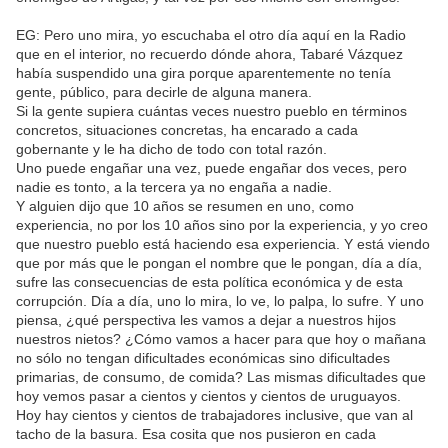
EG: Pero uno mira, yo escuchaba el otro día aquí en la Radio
que en el interior, no recuerdo dónde ahora, Tabaré Vázquez
había suspendido una gira porque aparentemente no tenía
gente, público, para decirle de alguna manera.
Si la gente supiera cuántas veces nuestro pueblo en términos
concretos, situaciones concretas, ha encarado a cada
gobernante y le ha dicho de todo con total razón.
Uno puede engañar una vez, puede engañar dos veces, pero
nadie es tonto, a la tercera ya no engaña a nadie.
Y alguien dijo que 10 años se resumen en uno, como
experiencia, no por los 10 años sino por la experiencia, y yo creo
que nuestro pueblo está haciendo esa experiencia. Y está viendo
que por más que le pongan el nombre que le pongan, día a día,
sufre las consecuencias de esta política económica y de esta
corrupción. Día a día, uno lo mira, lo ve, lo palpa, lo sufre. Y uno
piensa, ¿qué perspectiva les vamos a dejar a nuestros hijos
nuestros nietos? ¿Cómo vamos a hacer para que hoy o mañana
no sólo no tengan dificultades económicas sino dificultades
primarias, de consumo, de comida? Las mismas dificultades que
hoy vemos pasar a cientos y cientos y cientos de uruguayos.
Hoy hay cientos y cientos de trabajadores inclusive, que van al
tacho de la basura. Esa cosita que nos pusieron en cada