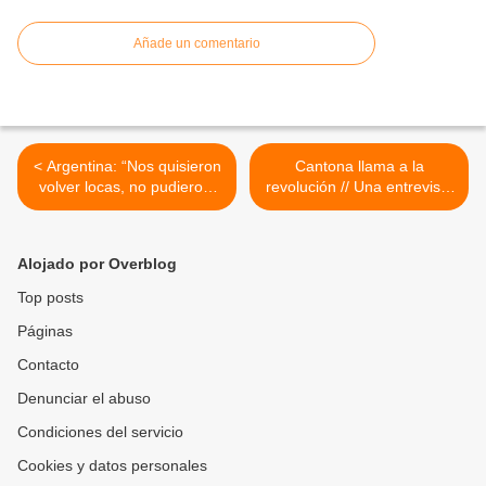
Añade un comentario
< Argentina: “Nos quisieron
Cantona llama a la
volver locas, no pudieron.
revolución // Una entrevista
Porque si esa es la locura a
al ex futbolista inspira en
la que llegamos, que bueno
Internet un movimiento
seguir peleando”
contra los abusos de los
Alojado por Overblog
bancos >
Top posts
Páginas
Contacto
Denunciar el abuso
Condiciones del servicio
Cookies y datos personales