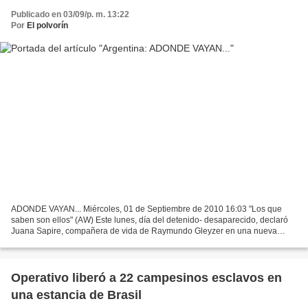
Publicado en 03/09/p. m. 13:22
Por
El polvorín
ADONDE VAYAN... Miércoles, 01 de Septiembre de 2010 16:03 "Los que
saben son ellos" (AW) Este lunes, día del detenido- desaparecido, declaró
Juana Sapire, compañera de vida de Raymundo Gleyzer en una nueva
audiencia pública por el juicio a los represores...
Operativo liberó a 22 campesinos esclavos en
una estancia de Brasil