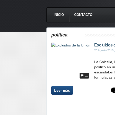
INICIO
CONTACTO
politica
Excluidos 
20 Agosto 2010
,
La Coletilla
político en 
escándalos f
…
formuladas a
Leer más