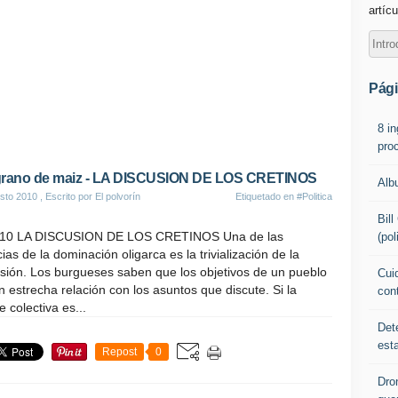
artícu
Pág
8 i
pro
grano de maiz - LA DISCUSION DE LOS CRETINOS
Alb
sto 2010
, Escrito por El polvorín
Etiquetado en
#Politica
Bil
.10 LA DISCUSION DE LOS CRETINOS Una de las
(pol
ias de la dominación oligarca es la trivialización de la
sión. Los burgueses saben que los objetivos de un pueblo
Cuid
n estrecha relación con los asuntos que discute. Si la
con
 colectiva es...
Det
est
Repost
0
Dro