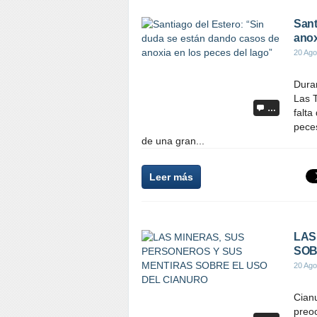
Sant
anox
20 Ago
Duran
Las 
…
falta
pece
de una gran...
Leer más
LAS
SOB
20 Ago
Cianu
preoc