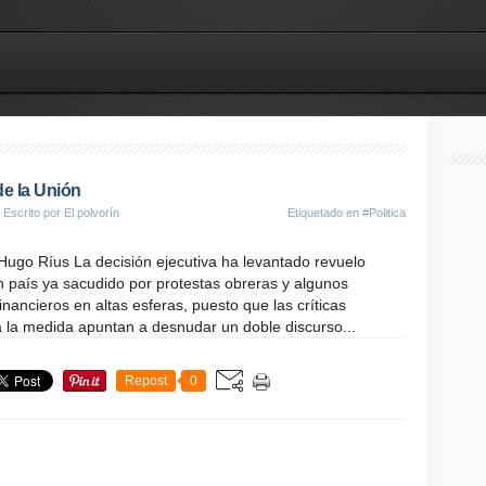
de la Unión
 Escrito por El polvorín
Etiquetado en
#Politica
, Hugo Ríus La decisión ejecutiva ha levantado revuelo
un país ya sacudido por protestas obreras y algunos
inancieros en altas esferas, puesto que las críticas
 la medida apuntan a desnudar un doble discurso...
Repost
0