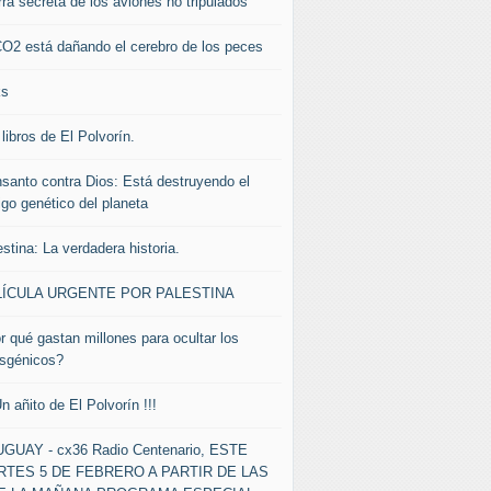
rra secreta de los aviones no tripulados
CO2 está dañando el cerebro de los peces
ks
libros de El Polvorín.
santo contra Dios: Está destruyendo el
igo genético del planeta
stina: La verdadera historia.
LÍCULA URGENTE POR PALESTINA
r qué gastan millones para ocultar los
nsgénicos?
Un añito de El Polvorín !!!
GUAY - cx36 Radio Centenario, ESTE
TES 5 DE FEBRERO A PARTIR DE LAS