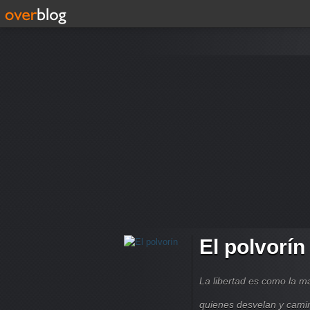
El polvorín
La libertad es como la 
quienes desvelan y cami