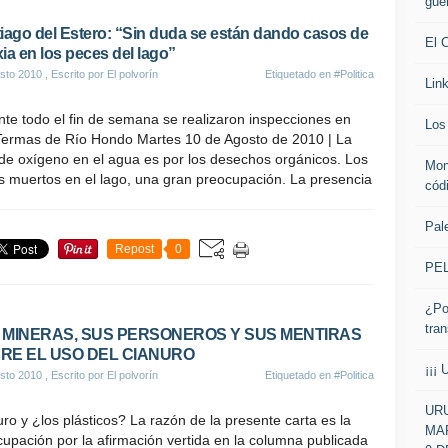
gue
iago del Estero: “Sin duda se están dando casos de
El 
ia en los peces del lago”
sto 2010
, Escrito por El polvorín
Etiquetado en
#Politica
Lin
te todo el fin de semana se realizaron inspecciones en
Los 
Termas de Río Hondo Martes 10 de Agosto de 2010 | La
 de oxígeno en el agua es por los desechos orgánicos. Los
Mon
s muertos en el lago, una gran preocupación. La presencia
cód
Pale
Repost
0
PE
¿Po
tra
 MINERAS, SUS PERSONEROS Y SUS MENTIRAS
RE EL USO DEL CIANURO
¡¡¡ 
sto 2010
, Escrito por El polvorín
Etiquetado en
#Politica
URU
ro y ¿los plásticos? La razón de la presente carta es la
MAR
upación por la afirmación vertida en la columna publicada