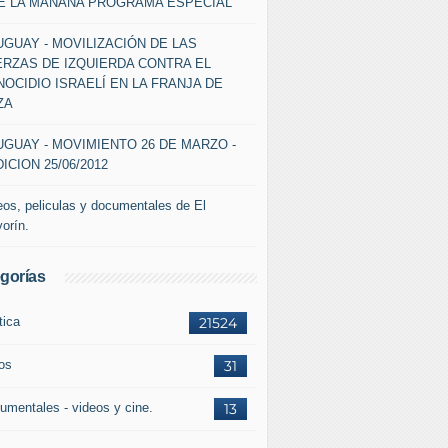
DE LA MAÑANA PROGRAMA ESPECIAL
GUAY - MOVILIZACIÓN DE LAS
ERZAS DE IZQUIERDA CONTRA EL
OCIDIO ISRAELÍ EN LA FRANJA DE
ZA
GUAY - MOVIMIENTO 26 DE MARZO -
ICION 25/06/2012
eos, peliculas y documentales de El
vorín.
gorías
tica
21524
ros
31
umentales - videos y cine.
13