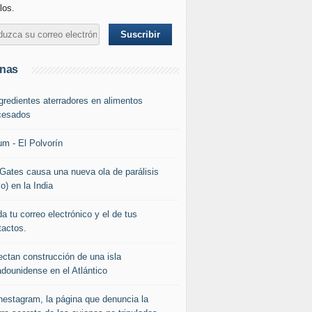
los.
inas
ngredientes aterradores en alimentos
cesados
um - El Polvorín
l Gates causa una nueva ola de parálisis
io) en la India
a tu correo electrónico y el de tus
tactos.
ectan construcción de una isla
adounidense en el Atlántico
nestagram, la página que denuncia la