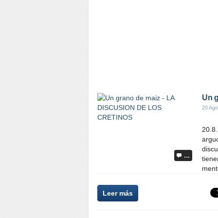
Un 
20 Ago
20.8
arguc
discu
…
tiene
mente
Leer más