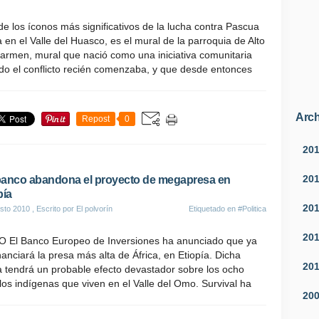
e los íconos más significativos de la lucha contra Pascua
en el Valle del Huasco, es el mural de la parroquia de Alto
armen, mural que nació como una iniciativa comunitaria
do el conflicto recién comenzaba, y que desde entonces
Arch
Repost
0
20
20
anco abandona el proyecto de megapresa en
pía
20
sto 2010
, Escrito por El polvorín
Etiquetado en
#Politica
20
O El Banco Europeo de Inversiones ha anunciado que ya
nanciará la presa más alta de África, en Etiopía. Dicha
20
 tendrá un probable efecto devastador sobre los ocho
os indígenas que viven en el Valle del Omo. Survival ha
20