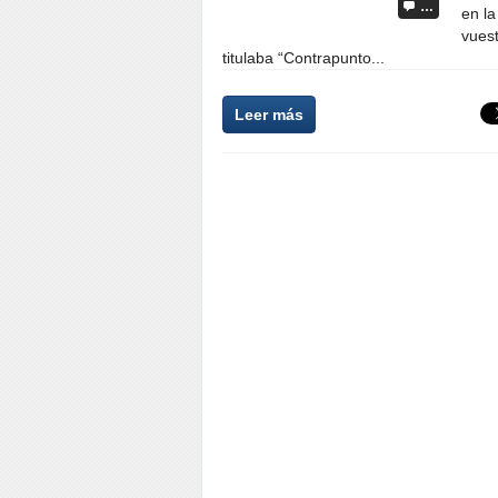
…
en l
vues
titulaba “Contrapunto...
Leer más