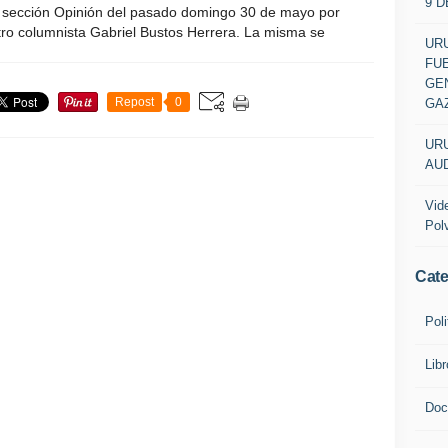
9 
a sección Opinión del pasado domingo 30 de mayo por
tro columnista Gabriel Bustos Herrera. La misma se
URU
FU
GEN
Repost
0
GA
URU
AUD
Vid
Pol
Cate
Poli
Lib
Doc