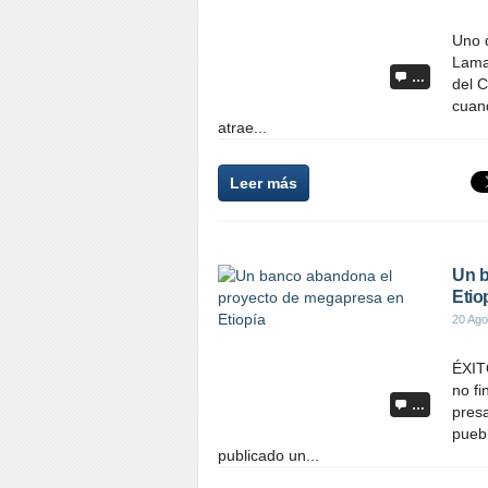
Uno d
Lama 
…
del C
cuan
atrae...
Leer más
Un b
Etio
20 Ago
ÉXIT
no fi
…
presa
puebl
publicado un...