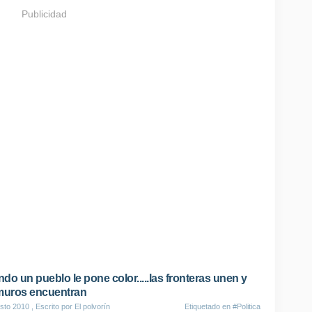
Publicidad
do un pueblo le pone color.....las fronteras unen y
muros encuentran
sto 2010
, Escrito por El polvorín
Etiquetado en
#Politica