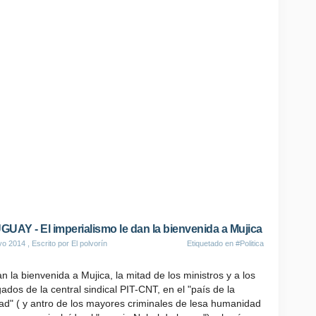
UAY - El imperialismo le dan la bienvenida a Mujica
yo 2014
, Escrito por El polvorín
Etiquetado en
#Politica
n la bienvenida a Mujica, la mitad de los ministros y a los
ados de la central sindical PIT-CNT, en el "país de la
tad" ( y antro de los mayores criminales de lesa humanidad