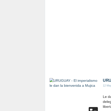
URUG
12 Ma
Le da
deleg
liber
…