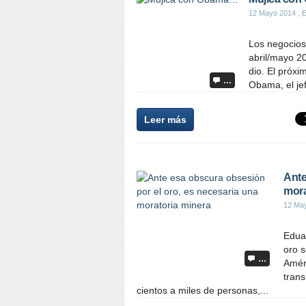
12 Mayo 2014
, E
Los negocios
abril/mayo 2
dio. El próx
…
Obama, el jef
Leer más
Ante
mora
12 Ma
Edua
oro 
…
Améri
trans
cientos a miles de personas,...