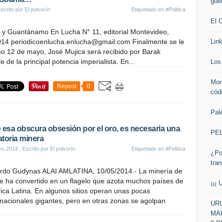
gue
scrito por El polvorín
Etiquetado en
#Politica
El 
 y Guantánamo En Lucha N° 11, editorial Montevideo,
Lin
014 periodicoenlucha.enlucha@gmail.com Finalmente se le
imo 12 de mayo, José Mujica será recibido por Barak
e de la principal potencia imperialista. En...
Los 
Mon
Repost
0
cód
Pale
 esa obscura obsesión por el oro, es necesaria una
PE
toria minera
yo 2014
, Escrito por El polvorín
Etiquetado en
#Politica
¿Po
tra
rdo Gudynas ALAI AMLATINA, 10/05/2014.- La minería de
se ha convertido en un flagelo que azota muchos países de
¡¡¡ 
ca Latina. En algunos sitios operan unas pocas
nacionales gigantes, pero en otras zonas se agolpan
URU
MAR