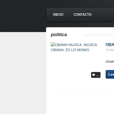
INICIO
CONTACTO
politica
OBA
13 Ma
chado
Le
…