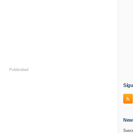
Publicidad
Síg
News
Suscr