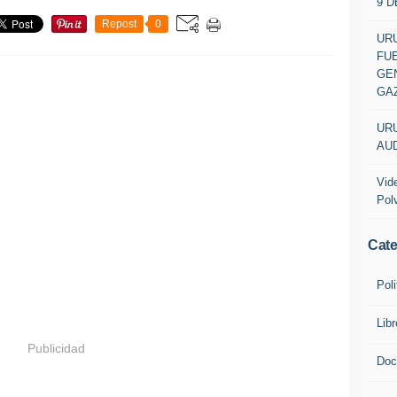
9 
Repost
0
URU
FU
GEN
GA
URU
AUD
Vid
Pol
Cate
Poli
Lib
Publicidad
Doc