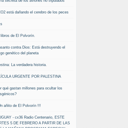
rra secreta de los aviones no tripulados
CO2 está dañando el cerebro de los peces
ks
libros de El Polvorín.
santo contra Dios: Está destruyendo el
igo genético del planeta
stina: La verdadera historia.
LÍCULA URGENTE POR PALESTINA
r qué gastan millones para ocultar los
nsgénicos?
Un añito de El Polvorín !!!
GUAY - cx36 Radio Centenario, ESTE
TES 5 DE FEBRERO A PARTIR DE LAS