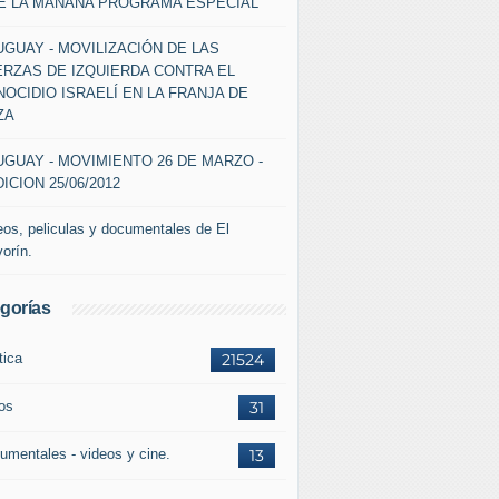
DE LA MAÑANA PROGRAMA ESPECIAL
GUAY - MOVILIZACIÓN DE LAS
ERZAS DE IZQUIERDA CONTRA EL
OCIDIO ISRAELÍ EN LA FRANJA DE
ZA
GUAY - MOVIMIENTO 26 DE MARZO -
ICION 25/06/2012
eos, peliculas y documentales de El
vorín.
gorías
tica
21524
ros
31
umentales - videos y cine.
13