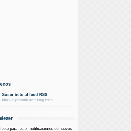
uenos
Suscríbete al feed RSS
https://elpolvorin.over-blog.es/rss
letter
íbete para recibir notificaciones de nuevos