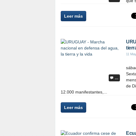
que s
Leer más
URUG
tierr
11 Ma
sába
Sext
…
mens
de D
12.000 manifestantes,...
Leer más
Ecua