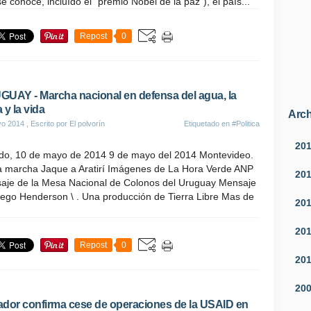
e conoce, incluído el "premio Nobel de la paz"), el país...
Repost
0
UAY - Marcha nacional en defensa del agua, la
a y la vida
Arch
yo 2014
, Escrito por El polvorín
Etiquetado en
#Politica
20
do, 10 de mayo de 2014 9 de mayo del 2014 Montevideo.
a marcha Jaque a Aratirí Imágenes de La Hora Verde ANP
20
aje de la Mesa Nacional de Colonos del Uruguay Mensaje
iego Henderson \ . Una producción de Tierra Libre Mas de
20
20
Repost
0
20
20
dor confirma cese de operaciones de la USAID en