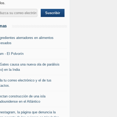
los.
inas
ngredientes aterradores en alimentos
cesados
um - El Polvorín
l Gates causa una nueva ola de parálisis
io) en la India
a tu correo electrónico y el de tus
tactos.
ectan construcción de una isla
adounidense en el Atlántico
nestagram, la página que denuncia la