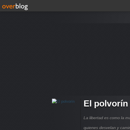
El polvorín
La libertad es como la 
quienes desvelan y cami