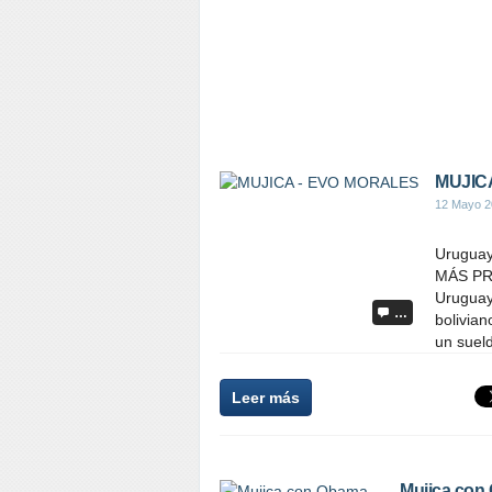
MUJIC
12 Mayo 2
Uruguay
MÁS PR
Uruguay
…
bolivian
un suel
Leer más
Mujica co