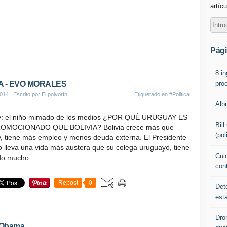
artícu
Pág
8 i
pro
A - EVO MORALES
014
, Escrito por El polvorín
Etiquetado en
#Politica
Alb
: el niño mimado de los medios ¿POR QUÉ URUGUAY ES
Bil
OMOCIONADO QUE BOLIVIA? Bolivia crece más que
(pol
, tiene más empleo y menos deuda externa. El Presidente
o lleva una vida más austera que su colega uruguayo, tiene
Cuid
do mucho...
con
Repost
0
Det
est
Dro
n Obama…