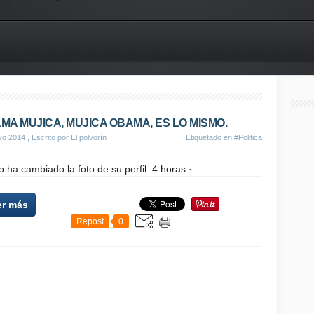
MA MUJICA, MUJICA OBAMA, ES LO MISMO.
yo 2014
, Escrito por El polvorín
Etiquetado en
#Politica
 ha cambiado la foto de su perfil. 4 horas ·
er más
Repost
0