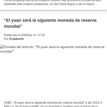
chinas acaparan tierras en Estados Unidos. Hay temores en el país de que,
mediante esta compra compulsiva, un día China llegue a ser el mayor
terrateniente dominante en todo el país norteamericano....
"El yuan será la siguiente moneda de reserva
mundial"
Publicado en 09/04/p. m. 17:30
Por
El polvorín
HSBC: "El yuan será la siguiente moneda de reserva mundial" 4 abr 2014 ©
AFP Liu Jin El banco HSBC da un pronóstico positivo para el futuro de la