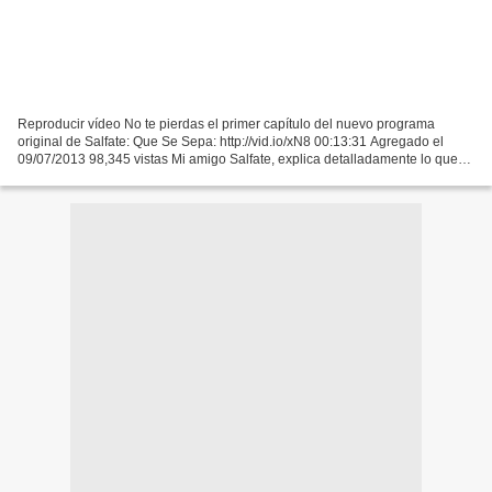
Reproducir vídeo No te pierdas el primer capítulo del nuevo programa
original de Salfate: Que Se Sepa: http://vid.io/xN8 00:13:31 Agregado el
09/07/2013 98,345 vistas Mi amigo Salfate, explica detalladamente lo que
millones de seres humanos ignoramos....