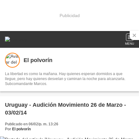
Publicidad
MENU
El polvorín
La libertad es como la mañana. Hay quienes esperan dormidos a que
llegue, pero hay quienes desvelan y caminan la noche para alcanzarla.
Subcomandante Marcos.
Uruguay - Audición Movimiento 26 de Marzo -
03/02/14
Publicado en 06/02/p. m. 13:26
Por
El polvorín