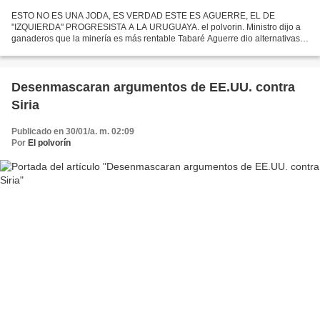
ESTO NO ES UNA JODA, ES VERDAD ESTE ES AGUERRE, EL DE
"IZQUIERDA" PROGRESISTA A LA URUGUAYA. el polvorin. Ministro dijo a
ganaderos que la minería es más rentable Tabaré Aguerre dio alternativas:
pueden tener 15 veces más ganancia por renta, pasar a ser...
Desenmascaran argumentos de EE.UU. contra
Siria
Publicado en 30/01/a. m. 02:09
Por
El polvorín