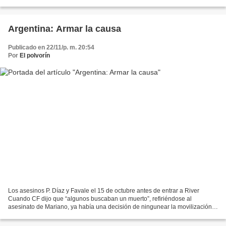
Fuerza Nueva Blas Piñar despertó ayer...
Argentina: Armar la causa
Publicado en 22/11/p. m. 20:54
Por
El polvorín
Los asesinos P. Díaz y Favale el 15 de octubre antes de entrar a River
Cuando CF dijo que “algunos buscaban un muerto”, refiriéndose al
asesinato de Mariano, ya había una decisión de ningunear la movilización
popular. El Ejecutivo había decidido en vida...