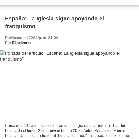
Choropampa por la Minera Yanacocha, la mina de oro más...
España: La Iglesia sigue apoyando el
franquismo
Publicado en 22/11/p. m. 21:04
Por
El polvorín
Cerca de 500 franquistas celebran una liturgia en recuerdo del dictador
Publicado el lunes, 22 de noviembre de 2010. Autor: Redacción.Fuente:
Público. Una misa en honor al "heroico soldado" La llegada del ex líder de