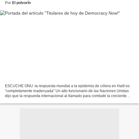
Por
El polvorín
ESCUCHE ONU: la respuesta mundial a la epidemia de cólera en Haití es
“completamente inadecuada” Un alto funcionario de las Naciones Unidas
dijo que la respuesta internacional al llamado para combatir la creciente
epidemia de cólera de Haití ha sido "completamente...