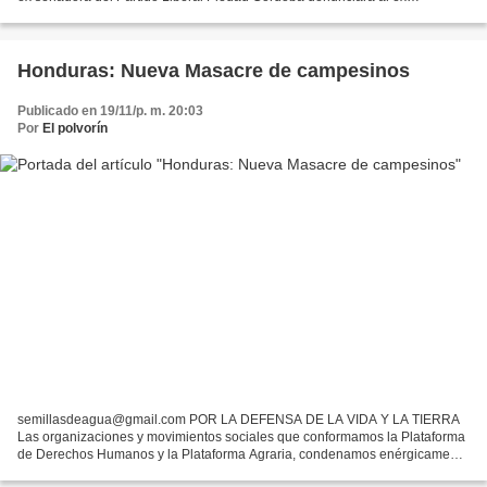
presidente colombiano Álvaro Uribe por persecución...
Honduras: Nueva Masacre de campesinos
Publicado en 19/11/p. m. 20:03
Por
El polvorín
semillasdeagua@gmail.com POR LA DEFENSA DE LA VIDA Y LA TIERRA
Las organizaciones y movimientos sociales que conformamos la Plataforma
de Derechos Humanos y la Plataforma Agraria, condenamos enérgicamente
el ataque brutal del que fueron víctimas los miembros...