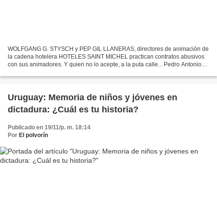
WOLFGANG G. STYSCH y PEP GIL LLANERAS, directores de animación de
la cadena hotelera HOTELES SAINT MICHEL practican contratos abusivos
con sus animadores. Y quien no lo acepte, a la puta calle... Pedro Antonio
Honrubia Hurtado | youtube | 18-11-2010 Con...
Uruguay: Memoria de niños y jóvenes en
dictadura: ¿Cuál es tu historia?
Publicado en 19/11/p. m. 18:14
Por
El polvorín