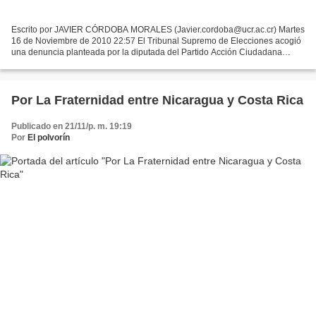
Escrito por JAVIER CÓRDOBA MORALES (Javier.cordoba@ucr.ac.cr) Martes
16 de Noviembre de 2010 22:57 El Tribunal Supremo de Elecciones acogió
una denuncia planteada por la diputada del Partido Acción Ciudadana
(PAC) Yolanda Acuña, en la que acusa a la empresa...
Por La Fraternidad entre Nicaragua y Costa Rica
Publicado en 21/11/p. m. 19:19
Por
El polvorín