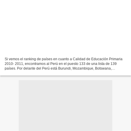
Si vemos el ranking de países en cuanto a Calidad de Educación Primaria
2010- 2011, encontramos al Perú en el puesto 133 de una lista de 139
países. Por delante del Perú está Burundi, Mozambique, Botswana,
Senegal, Nambia y ¡127 más! El Foro Económico...