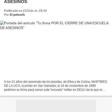
ASESINOS
Publicado en 21/11/p. m. 19:34
Por
El polvorín
A los 21 años del asesinato de los jesuitas, de Elba y de Celina, MARTIRES
DE LA UCA, ocurrido en San Salvador, el 16 de noviembre de 1989
pedimos su firma para cerrar esta "escuela" militar en EEUU de la que el
congresista estadounidense Joseph Kennedy...