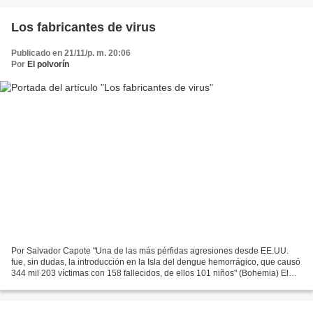
Los fabricantes de virus
Publicado en 21/11/p. m. 20:06
Por
El polvorín
Por Salvador Capote "Una de las más pérfidas agresiones desde EE.UU.
fue, sin dudas, la introducción en la Isla del dengue hemorrágico, que causó
344 mil 203 víctimas con 158 fallecidos, de ellos 101 niños" (Bohemia) El
periodista, escritor y poeta argentino...