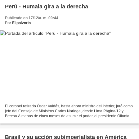
Perú - Humala gira a la derecha
Publicado en 17/12/a. m. 00:44
Por
El polvorín
El coronel retirado Óscar Valdés, hasta ahora ministro del Interior, juró como
jefe del Consejo de Ministros Carlos Noriega, desde Lima Página/12 y
Brecha A menos de cinco meses de asumir el poder, el presidente Ollanta
Humala cambió sorpresivamente su...
Brasil y su acción subimperialista en América