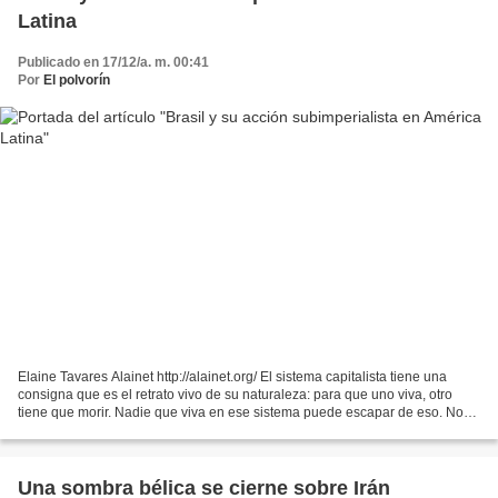
Latina
Publicado en 17/12/a. m. 00:41
Por
El polvorín
Elaine Tavares Alainet http://alainet.org/ El sistema capitalista tiene una
consigna que es el retrato vivo de su naturaleza: para que uno viva, otro
tiene que morir. Nadie que viva en ese sistema puede escapar de eso. No
es sin razón que la principal...
Una sombra bélica se cierne sobre Irán