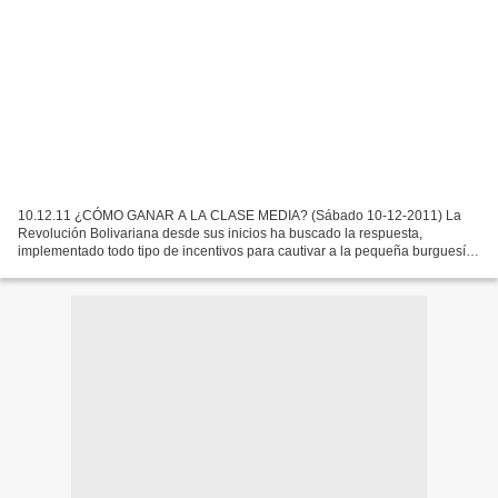
10.12.11 ¿CÓMO GANAR A LA CLASE MEDIA? (Sábado 10-12-2011) La
Revolución Bolivariana desde sus inicios ha buscado la respuesta,
implementado todo tipo de incentivos para cautivar a la pequeña burguesía,
a la clase media… y el resultado es flaco, siguen...