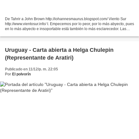
De Tahrir a John Brown http://iohannesmaurus.blogspot.com/ Viento Sur
http://www.vientosur.info/ I. Empecemos por lo peor, por lo más abyecto, pues
en lo más abyecto e insoportable está también lo más esclarecedor. Las
imágenes del asesinato de Muammar...
Uruguay - Carta abierta a Helga Chulepin
(Representante de Aratiri)
Publicado en 11/12/p. m. 22:05
Por
El polvorín